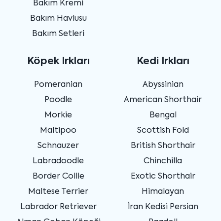
Bakım Kremi
Bakım Havlusu
Bakım Setleri
Köpek Irkları
Kedi Irkları
Pomeranian
Abyssinian
Poodle
American Shorthair
Morkie
Bengal
Maltipoo
Scottish Fold
Schnauzer
British Shorthair
Labradoodle
Chinchilla
Border Collie
Exotic Shorthair
Maltese Terrier
Himalayan
Labrador Retriever
İran Kedisi Persian