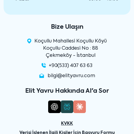
Bize Ulaşın
Koçullu Mahallesi Koçullu Köyü
Koçullu Caddesi No : 88
Çekmeköy - İstanbul
+90(533) 407 63 63
bilgi@elityavru.com
Elit Yavru Hakkında AI'a Sor
KVKK
Verisi İşlenen İlgili Kişiler İçin Başvuru Formu