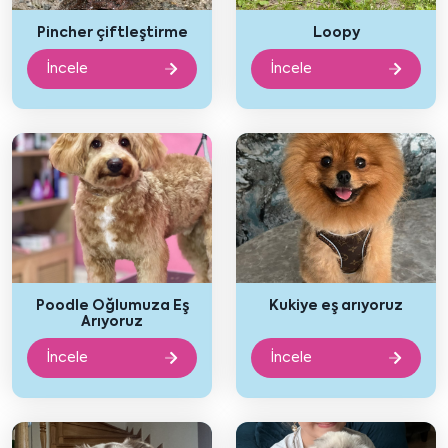
Pincher çiftleştirme
Loopy
İncele
İncele
Poodle Oğlumuza Eş
Kukiye eş arıyoruz
Arıyoruz
İncele
İncele