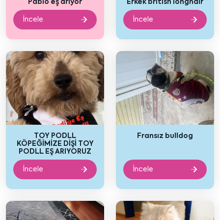
Pablo eş arıyor
Erkek british longhair
İncele
İncele
TOY PODLL
Fransız bulldog
KÖPEĞİMİZE DİŞİ TOY
PODLL EŞ ARIYORUZ
İncele
İncele