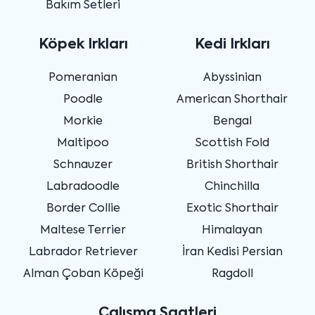
Bakım Setleri
Köpek Irkları
Kedi Irkları
Pomeranian
Abyssinian
Poodle
American Shorthair
Morkie
Bengal
Maltipoo
Scottish Fold
Schnauzer
British Shorthair
Labradoodle
Chinchilla
Border Collie
Exotic Shorthair
Maltese Terrier
Himalayan
Labrador Retriever
İran Kedisi Persian
Alman Çoban Köpeği
Ragdoll
Çalışma Saatleri