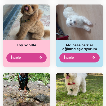
Toy poodle
Maltese terrier
oğluma eş arıyorum
İncele
İncele