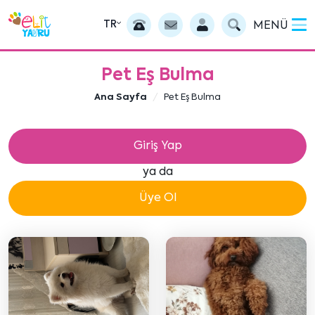
TR
MENÜ
Pet Eş Bulma
Ana Sayfa
Pet Eş Bulma
Giriş Yap
ya da
Üye Ol