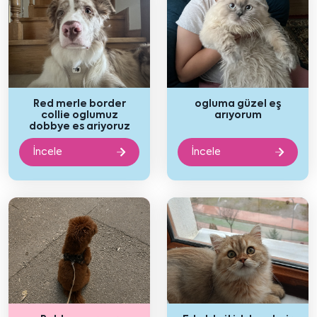
Red merle border
ogluma güzel eş
collie oglumuz
arıyorum
dobbye es ariyoruz
İncele
İncele