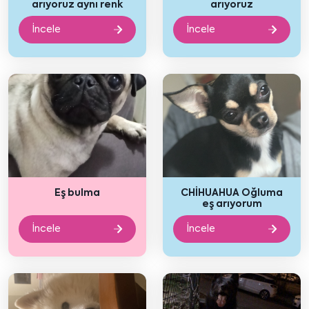
arıyoruz aynı renk
arıyoruz
İncele
İncele
Eş bulma
CHİHUAHUA Oğluma
eş arıyorum
İncele
İncele