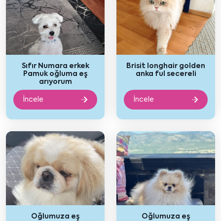
Sıfır Numara erkek
Brisit longhair golden
Pamuk oğluma eş
anka ful secereli
arıyorum
İncele
İncele
Oğlumuza eş
Oğlumuza eş