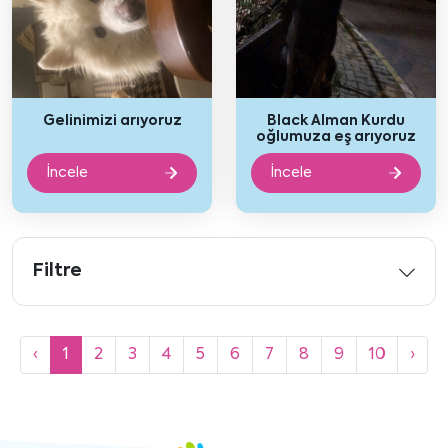
Gelinimizi arıyoruz
Black Alman Kurdu
oğlumuza eş arıyoruz
İncele
İncele
Filtre
‹
1
2
3
4
5
6
7
8
9
10
›