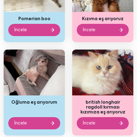
Pomerian boo
Kızıma eş arıyoruz
İncele
İncele
Oğluma eş arıyorum
british longhair
ragdoll kırması
kızımıza eş arıyoruz
İncele
İncele