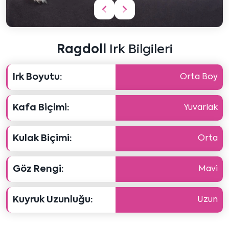
Önceki
Sonraki
içeriği
içeriği
göster
göster
Ragdoll
Irk Bilgileri
Irk Boyutu:
Orta Boy
Kafa Biçimi:
Yuvarlak
Kulak Biçimi:
Orta
Göz Rengi:
Mavi
Kuyruk Uzunluğu:
Uzun