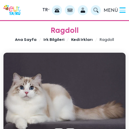
TR
MENÜ
Ragdoll
Ana Sayfa
Irk Bilgileri
Kedi Irkları
Ragdoll