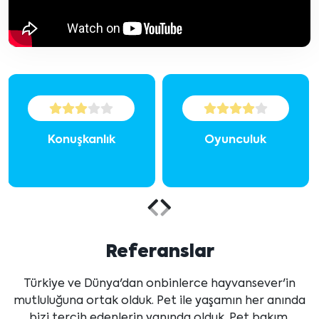
Konuşkanlık
Oyunculuk
Önceki
Sonraki
içeriği
içeriği
Referanslar
göster
göster
Türkiye ve Dünya'dan onbinlerce hayvansever'in
mutluluğuna ortak olduk. Pet ile yaşamın her anında
bizi tercih edenlerin yanında olduk. Pet bakım,