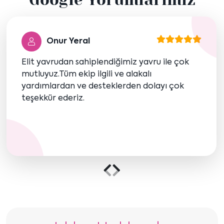
göster
göster
Onur Yeral
Elit yavrudan sahiplendiğimiz yavru ile çok
mutluyuz.Tüm ekip ilgili ve alakalı
yardımlardan ve desteklerden dolayı çok
teşekkür ederiz.
Önceki
Sonraki
içeriği
içeriği
göster
göster