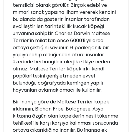
temsilcisi olarak görülür. Birçok edebi ve
mimari sanat yapısına ilham vererek kendini
bu alanda da gösterir. İnsanlar tarafından
evcilleştirilen tarihteki ilk kucak köpeği
unvanına sahiptir. Charles Darwin Maltese
Terrier’in milattan önce 6000’li yıllarda
ortaya çıktığını savunur. Hipoalerjonik bir
yapıya sahip olduğundan ötürü insanlar
üzerinde herhangi bir alerjik etkiye neden
olmaz. Maltese Terrier köpek ırkı, kendi
popülaritesini genişletmeden evvel
bulunduğu coğrafyada kemirgen yapılı
hayvanları avlamak amacı ile kullanılır.
Bir inanışa göre de Maltese Terrier köpek
ırklarının, Bichon Frise, Bolognese, Asya
kıtasına özgün olan köpeklerin nesli tükenme
tehlikesi ile karşı karşıya kalınması sonucunda
ortaya çıkarıldığına inanılır. Bu inanışa ek