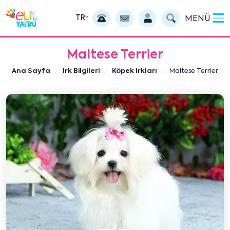
TR
MENÜ
Maltese Terrier
Ana Sayfa
Irk Bilgileri
Köpek Irkları
Maltese Terrier