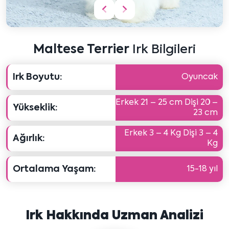
Önceki
Sonraki
içeriği
içeriği
göster
göster
Maltese Terrier
Irk Bilgileri
Irk Boyutu:
Oyuncak
Erkek 21 – 25 cm Dişi 20 –
Yükseklik:
23 cm
Erkek 3 – 4 Kg Dişi 3 – 4
Ağırlık:
Kg
Ortalama Yaşam:
15-18 yıl
Irk Hakkında Uzman Analizi