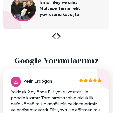
İsmail Bey ve ailesi,
Maltese Terrier elit
yavrusuna kavuştu
Önceki
Sonraki
içeriği
içeriği
Google Yorumlarımız
göster
göster
Pelin Erdoğan
Yaklaşık 2 ay önce Elit yavru vasıtası ile
poodle kızımız Tarçınımıza sahip olduk.İlk
defa köpeğimiz olacağı için çekincelerimiz
ve endişemiz vardı. Elit yavru ve eğitmenimiz