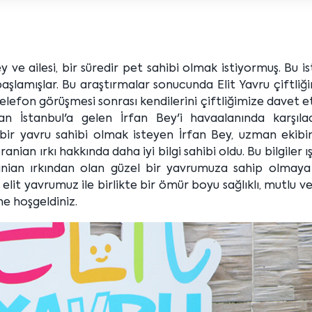
e ailesi, bir süredir pet sahibi olmak istiyormuş. Bu is
şlamışlar. Bu araştırmalar sonucunda Elit Yavru çiftliği
lefon görüşmesi sonrası kendilerini çiftliğimize davet ett
n İstanbul'a gelen İrfan Bey'i havaalanında karşıla
bir yavru sahibi olmak isteyen İrfan Bey, uzman ekibim
ranian ırkı hakkında daha iyi bilgi sahibi oldu. Bu bilgiler ı
ranian ırkından olan güzel bir yavrumuza sahip olmaya
 elit yavrumuz ile birlikte bir ömür boyu sağlıklı, mutlu v
ine hoşgeldiniz.