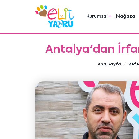
Kurumsal
Mağaza
Antalya'dan İrfa
Ana Sayfa
Refe