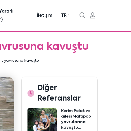
Yararlı
İletişim
TR
r)
yavrusuna kavuştu
lit yavrusuna kavuştu
Diğer
Referanslar
Kerim Polat ve
ailesi Maltipoo
yavrularına
kavuştu...