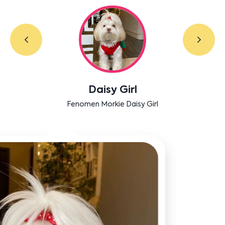
Labradoodle Bruno
Bensu Soral'ın dostu Bruno