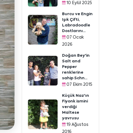
10 Eylül 2025
Burcu ve Engin
Işık Çifti,
Labradoodle
Dostlarını...
07 Ocak
2026
Doğan Bey'in
Salt and
Pepper
renklerine
sahip Schn...
07 Ekim 2015
Küçük Naz'ın
Fiyonk ismini
verdiği
Maltese
yavrusu
19 Ağustos
2016