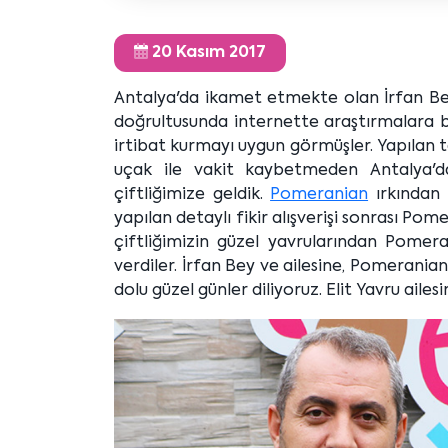
20 Kasım 2017
Antalya'da ikamet etmekte olan İrfan Bey v
doğrultusunda internette araştırmalara ba
irtibat kurmayı uygun görmüşler. Yapılan te
uçak ile vakit kaybetmeden Antalya'da
çiftliğimize geldik.
Pomeranian
ırkından 
yapılan detaylı fikir alışverişi sonrası Pome
çiftliğimizin güzel yavrularından Pome
verdiler. İrfan Bey ve ailesine, Pomeranian
dolu güzel günler diliyoruz. Elit Yavru ailes