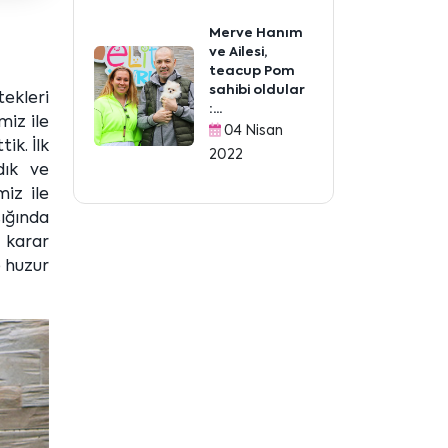
Merve Hanım
ve Ailesi,
teacup Pom
sahibi oldular
tekleri
:...
miz ile
04 Nisan
ik. İlk
2022
dık ve
iz ile
şığında
 karar
e huzur