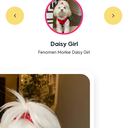
Labradoodle Bruno
Bensu Soral'ın dostu Bruno