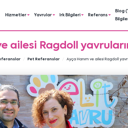
Blog (
Hizmetler
Yavrular
Irk Bilgileri
Referans
Bilgile
 ailesi Ragdoll yavrular
eferanslar
Pet Referanslar
Ayça Hanım ve ailesi Ragdoll yavr