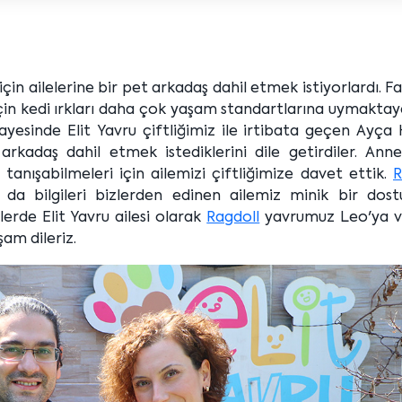
çin ailelerine bir pet arkadaş dahil etmek istiyorlardı. Fa
çin kedi ırkları daha çok yaşam standartlarına uymaktayd
sayesinde Elit Yavru çiftliğimiz ile irtibata geçen Ayç
rkadaş dahil etmek istediklerini dile getirdiler. Annel
anışabilmeleri için ailemizi çiftliğimize davet ettik.
R
da da bilgileri bizlerden edinen ailemiz minik bir dos
lerde Elit Yavru ailesi olarak
Ragdoll
yavrumuz Leo'ya v
şam dileriz.