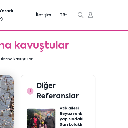
Yararlı
İletişim
TR
r)
ına kavuştular
ularına kavuştular
Diğer
Referanslar
Atik ailesi
Beyaz renk
yapısındaki
Sarı kulaklı