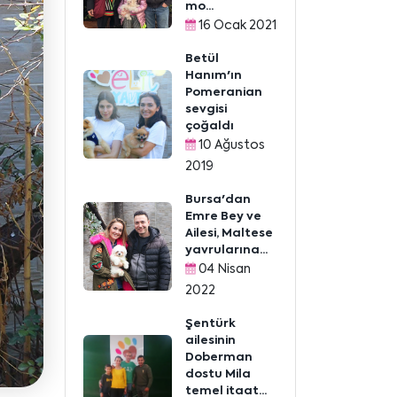
mo...
16 Ocak 2021
Betül
Hanım'ın
Pomeranian
sevgisi
çoğaldı
10 Ağustos
2019
Bursa'dan
Emre Bey ve
Ailesi, Maltese
yavrularına...
04 Nisan
2022
Şentürk
ailesinin
Doberman
dostu Mila
temel itaat...