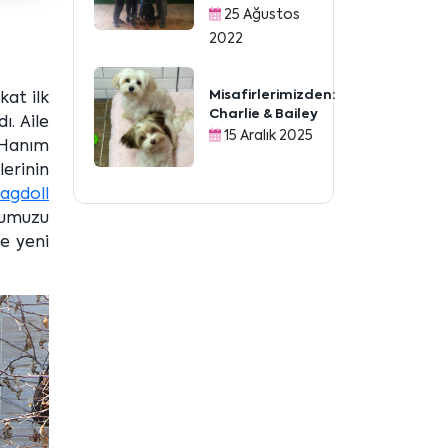
25 Ağustos
2022
Misafirlerimizden:
kat ilk
Charlie & Bailey
ı. Aile
15 Aralık 2025
a Hanım
erinin
agdoll
tumuzu
e yeni