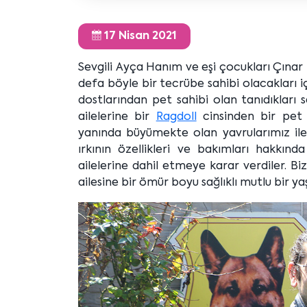
17 Nisan 2021
Sevgili Ayça Hanım ve eşi çocukları Çınar i
defa böyle bir tecrübe sahibi olacakları i
dostlarından pet sahibi olan tanıdıkları 
ailelerine bir
Ragdoll
cinsinden bir pet a
yanında büyümekte olan yavrularımız ile t
ırkının özellikleri ve bakımları hakkın
ailelerine dahil etmeye karar verdiler. Biz
ailesine bir ömür boyu sağlıklı mutlu bir ya