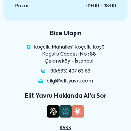
Pazar
09:00 ~ 18:00
Bize Ulaşın
Koçullu Mahallesi Koçullu Köyü
Koçullu Caddesi No : 88
Çekmeköy - İstanbul
+90(533) 407 63 63
bilgi@elityavru.com
Elit Yavru Hakkında AI'a Sor
KVKK