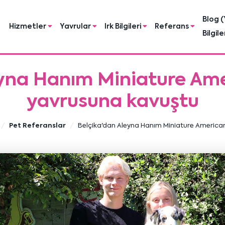
Blog (
Hizmetler
Yavrular
Irk Bilgileri
Referans
Bilgile
eyna Hanım Miniature Am
yavrusuna kavuştu
Pet Referanslar
Belçika'dan Aleyna Hanım Miniature America