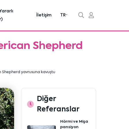
Yararlı
İletişim
TR
r)
erican Shepherd
n Shepherd yavrusuna kavuştu
Diğer
Referanslar
Hörmi ve Mişa
pansiyon