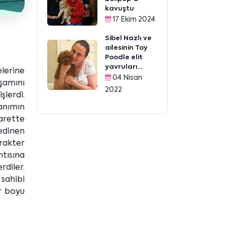
kavuştu
17 Ekim 2024
Sibel Nazlı ve
ailesinin Toy
Poodle elit
yavruları...
lerine
04 Nisan
şamını
2022
lerdi.
Hanımın
arette
edinen
rakter
ntısına
diler.
sahibi
ür boyu