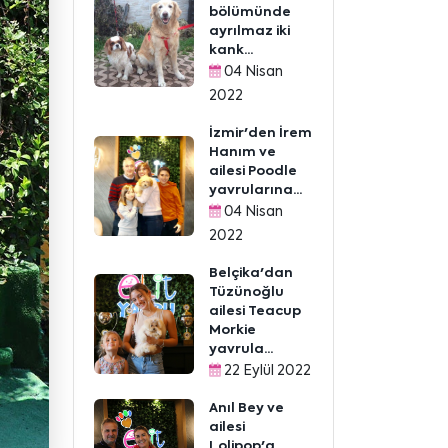
bölümünde
ayrılmaz iki
kank...
04 Nisan
2022
İzmir'den İrem
Hanım ve
ailesi Poodle
yavrularına...
04 Nisan
2022
Belçika'dan
Tüzünoğlu
ailesi Teacup
Morkie
yavrula...
22 Eylül 2022
Anıl Bey ve
ailesi
Lolipop'a