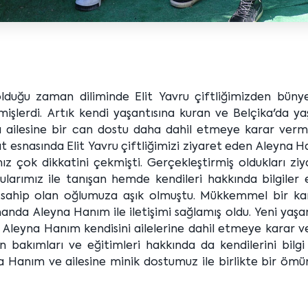
olduğu zaman diliminde Elit Yavru çiftliğimizden bünye
işlerdi. Artık kendi yaşantısına kuran ve Belçika'da ya
 ailesine bir can dostu daha dahil etmeye karar vermiş
at esnasında Elit Yavru çiftliğimizi ziyaret eden Aleyna 
 çok dikkatini çekmişti. Gerçekleştirmiş oldukları ziy
arımız ile tanışan hemde kendileri hakkında bilgiler 
 sahip olan oğlumuza aşık olmuştu. Mükkemmel bir ka
nda Aleyna Hanım ile iletişimi sağlamış oldu. Yeni yaşa
leyna Hanım kendisini ailelerine dahil etmeye karar ver
akımları ve eğitimleri hakkında da kendilerini bilgi 
yna Hanım ve ailesine minik dostumuz ile birlikte bir öm