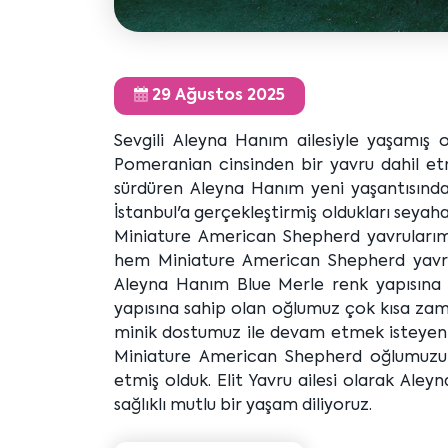
29 Ağustos 2025
Sevgili Aleyna Hanım ailesiyle yaşamış 
Pomeranian cinsinden bir yavru dahil etm
sürdüren Aleyna Hanım yeni yaşantısında
İstanbul'a gerçekleştirmiş oldukları seyah
Miniature American Shepherd yavrularımız
hem Miniature American Shepherd yavrul
Aleyna Hanım Blue Merle renk yapısına
yapısına sahip olan oğlumuz çok kısa zama
minik dostumuz ile devam etmek isteyen A
Miniature American Shepherd oğlumuzun b
etmiş olduk. Elit Yavru ailesi olarak Ale
sağlıklı mutlu bir yaşam diliyoruz.