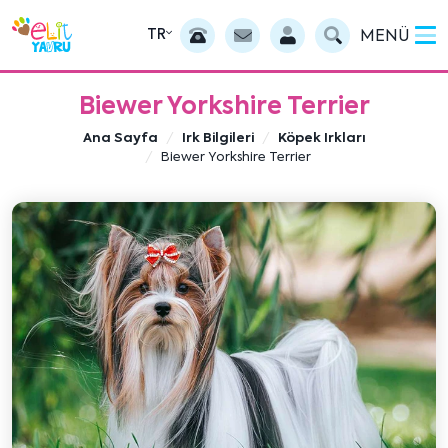
TR
MENÜ
Biewer Yorkshire Terrier
Ana Sayfa
Irk Bilgileri
Köpek Irkları
Biewer Yorkshire Terrier