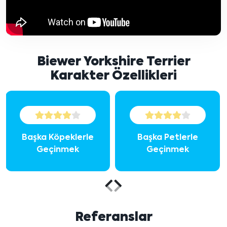
Biewer Yorkshire Terrier
Karakter Özellikleri
Başka Köpeklerle
Başka Petlerle
Geçinmek
Geçinmek
Önceki
Sonraki
içeriği
içeriği
Referanslar