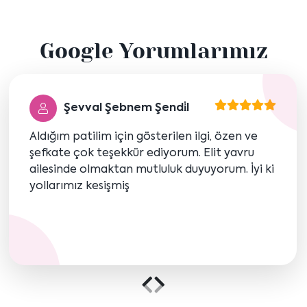
içeriği
içeriği
Google Yorumlarımız
göster
göster
Şevval Şebnem Şendi̇l
Aldığım patilim için gösterilen ilgi, özen ve
şefkate çok teşekkür ediyorum. Elit yavru
ailesinde olmaktan mutluluk duyuyorum. İyi ki
yollarımız kesişmiş
Önceki
Sonraki