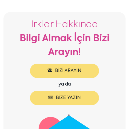
içeriği
içeriği
göster
göster
Irklar Hakkında
Bilgi Almak İçin Bizi
Arayın!
BIZI ARAYIN
ya da
BIZE YAZIN