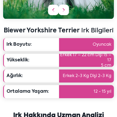
Önceki
Sonraki
içeriği
içeriği
göster
göster
Biewer Yorkshire Terrier
Irk Bilgileri
Irk Boyutu:
Oyuncak
Erkek 17 – 22 cm Dişi 15 –
Yükseklik:
17
5 cm
Ağırlık:
Erkek 2-3 Kg Dişi 2-3 Kg
Ortalama Yaşam:
12 - 15 yıl
Irk Hakkında Uzman Analizi