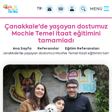
TR
MENÜ
Çanakkale'de yaşayan dostumuz
Mochie Temel itaat eğitimini
tamamladı
Ana Sayfa
Referanslar
Eğitim Referansları
Çanakkale'de yaşayan dostumuz Mochie Temel itaat eğitimini tam