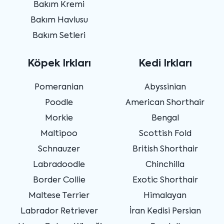
Bakım Kremi
Bakım Havlusu
Bakım Setleri
Köpek Irkları
Kedi Irkları
Pomeranian
Abyssinian
Poodle
American Shorthair
Morkie
Bengal
Maltipoo
Scottish Fold
Schnauzer
British Shorthair
Labradoodle
Chinchilla
Border Collie
Exotic Shorthair
Maltese Terrier
Himalayan
Labrador Retriever
İran Kedisi Persian