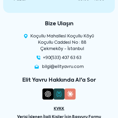
Bize Ulaşın
Koçullu Mahallesi Koçullu Köyü
Koçullu Caddesi No : 88
Çekmeköy - İstanbul
+90(533) 407 63 63
bilgi@elityavru.com
Elit Yavru Hakkında AI'a Sor
KVKK
Verisi İşlenen İlgili Kişiler İçin Başvuru Formu