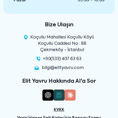
Pazar
09:00 ~ 18:00
Bize Ulaşın
Koçullu Mahallesi Koçullu Köyü
Koçullu Caddesi No : 88
Çekmeköy - İstanbul
+90(533) 407 63 63
bilgi@elityavru.com
Elit Yavru Hakkında AI'a Sor
KVKK