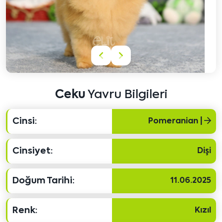
Önceki
Sonraki
içeriği
içeriği
göster
göster
Ceku
Yavru Bilgileri
Cinsi:
Pomeranian |
Cinsiyet:
Dişi
Doğum Tarihi:
11.06.2025
Renk:
Kızıl