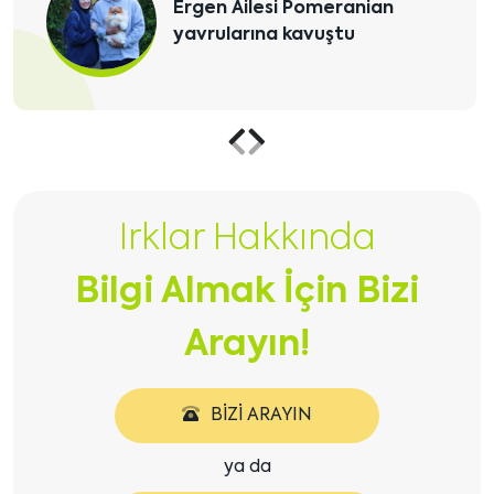
Puffy Tatilde
Önceki
Sonraki
içeriği
içeriği
Irklar Hakkında
göster
göster
Bilgi Almak İçin Bizi
Arayın!
BIZI ARAYIN
ya da