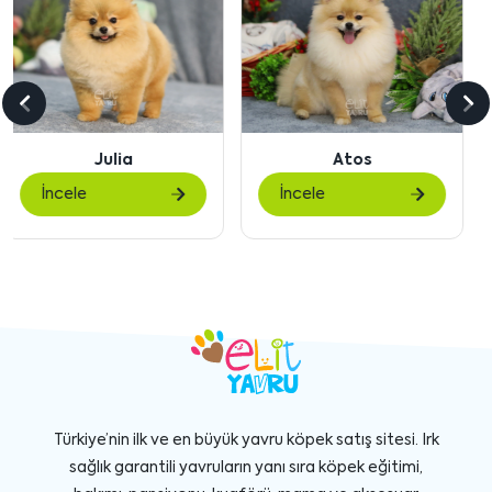
Önceki
So
içeriği
içe
Atos
Waffles
göster
gö
İncele
İncele
Türkiye’nin ilk ve en büyük yavru köpek satış sitesi. Irk
sağlık garantili yavruların yanı sıra köpek eğitimi,