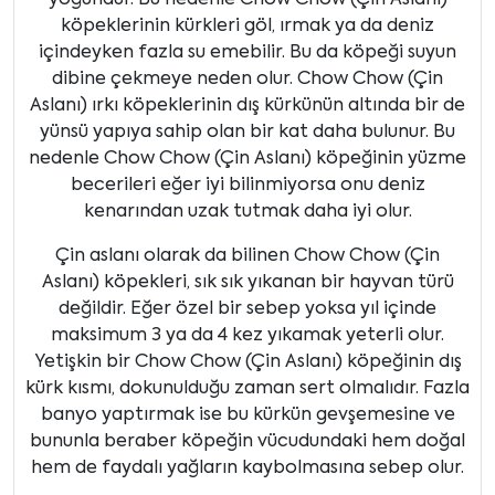
yoğundur. Bu nedenle Chow Chow (Çin Aslanı)
köpeklerinin kürkleri göl, ırmak ya da deniz
içindeyken fazla su emebilir. Bu da köpeği suyun
dibine çekmeye neden olur. Chow Chow (Çin
Aslanı) ırkı köpeklerinin dış kürkünün altında bir de
yünsü yapıya sahip olan bir kat daha bulunur. Bu
nedenle Chow Chow (Çin Aslanı) köpeğinin yüzme
becerileri eğer iyi bilinmiyorsa onu deniz
kenarından uzak tutmak daha iyi olur.
Çin aslanı olarak da bilinen Chow Chow (Çin
Aslanı) köpekleri, sık sık yıkanan bir hayvan türü
değildir. Eğer özel bir sebep yoksa yıl içinde
maksimum 3 ya da 4 kez yıkamak yeterli olur.
Yetişkin bir Chow Chow (Çin Aslanı) köpeğinin dış
kürk kısmı, dokunulduğu zaman sert olmalıdır. Fazla
banyo yaptırmak ise bu kürkün gevşemesine ve
bununla beraber köpeğin vücudundaki hem doğal
hem de faydalı yağların kaybolmasına sebep olur.