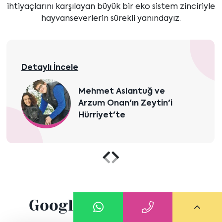
ihtiyaçlarını karşılayan büyük bir eko sistem zinciriyle
hayvanseverlerin sürekli yanındayız.
Detaylı İncele
Mehmet Aslantuğ ve
Arzum Onan'ın Zeytin'i
Hürriyet'te
Önceki
Sonraki
içeriği
içeriği
Google Yorumlarımız
göster
göster