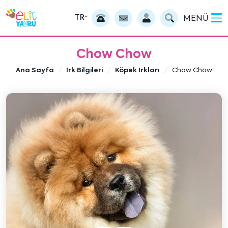
TR
MENÜ
Chow Chow
Ana Sayfa
Irk Bilgileri
Köpek Irkları
Chow Chow