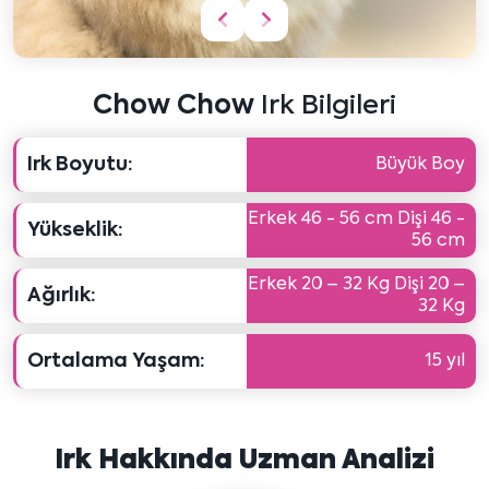
Önceki
Sonraki
içeriği
içeriği
göster
göster
Chow Chow
Irk Bilgileri
Irk Boyutu:
Büyük Boy
Erkek 46 - 56 cm Dişi 46 -
Yükseklik:
56 cm
Erkek 20 – 32 Kg Dişi 20 –
Ağırlık:
32 Kg
Ortalama Yaşam:
15 yıl
Irk Hakkında Uzman Analizi