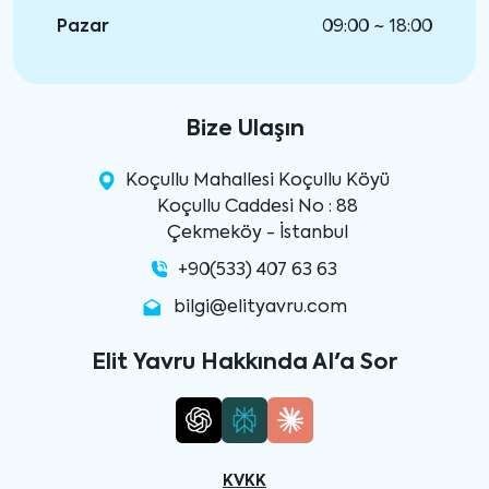
Pazar
09:00 ~ 18:00
Bize Ulaşın
Koçullu Mahallesi Koçullu Köyü
Koçullu Caddesi No : 88
Çekmeköy - İstanbul
+90(533) 407 63 63
bilgi@elityavru.com
Elit Yavru Hakkında AI'a Sor
KVKK