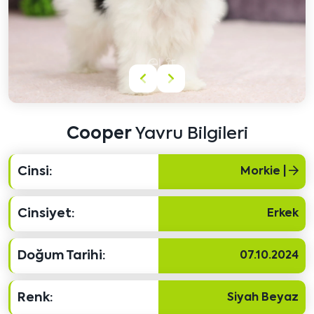
Önceki
Sonraki
içeriği
içeriği
göster
göster
Cooper
Yavru Bilgileri
Cinsi:
Morkie |
Cinsiyet:
Erkek
Doğum Tarihi:
07.10.2024
Renk:
Siyah Beyaz