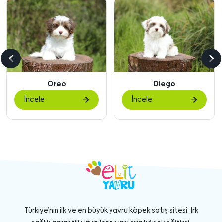
Önceki
So
içeriği
içe
Diego
Gigi
göster
gö
İncele
İncele
Türkiye’nin ilk ve en büyük yavru köpek satış sitesi. Irk