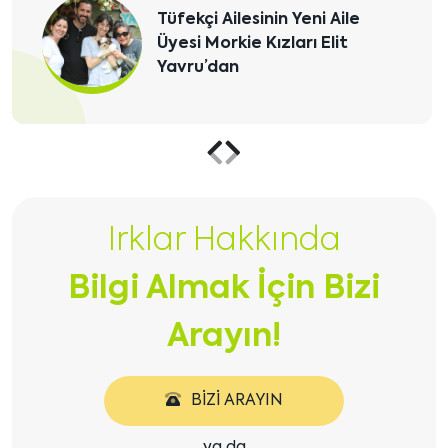
Dila Hanım ve ailesi Morkie
yavruları Thor'a kavuştu.
Önceki
Sonraki
içeriği
içeriği
Irklar Hakkında
göster
göster
Bilgi Almak İçin Bizi
Arayın!
BIZI ARAYIN