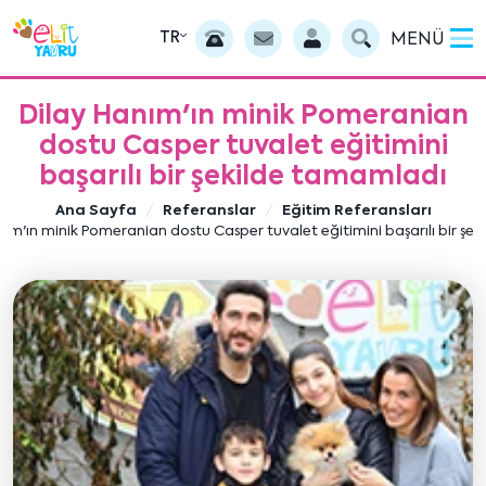
TR
MENÜ
Dilay Hanım'ın minik Pomeranian
dostu Casper tuvalet eğitimini
başarılı bir şekilde tamamladı
Ana Sayfa
Referanslar
Eğitim Referansları
nım'ın minik Pomeranian dostu Casper tuvalet eğitimini başarılı bir şe