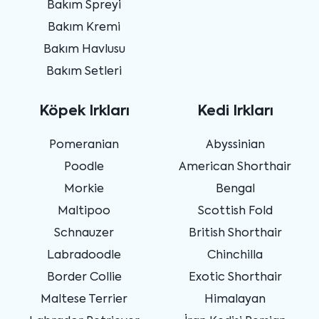
Bakım Spreyi
Bakım Kremi
Bakım Havlusu
Bakım Setleri
Köpek Irkları
Kedi Irkları
Pomeranian
Abyssinian
Poodle
American Shorthair
Morkie
Bengal
Maltipoo
Scottish Fold
Schnauzer
British Shorthair
Labradoodle
Chinchilla
Border Collie
Exotic Shorthair
Maltese Terrier
Himalayan