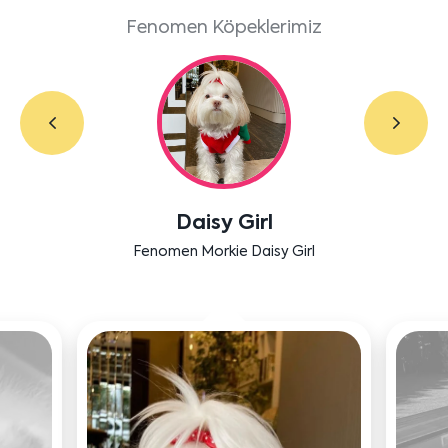
Fenomen Köpeklerimiz
Labradoodle Bruno
Bensu Soral'ın dostu Bruno