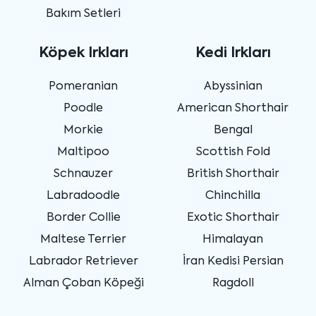
Bakım Setleri
Köpek Irkları
Kedi Irkları
Pomeranian
Abyssinian
Poodle
American Shorthair
Morkie
Bengal
Maltipoo
Scottish Fold
Schnauzer
British Shorthair
Labradoodle
Chinchilla
Border Collie
Exotic Shorthair
Maltese Terrier
Himalayan
Labrador Retriever
İran Kedisi Persian
Alman Çoban Köpeği
Ragdoll