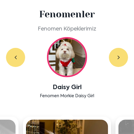
Fenomenler
Fenomen Köpeklerimiz
Labradoodle Bruno
Bensu Soral'ın dostu Bruno