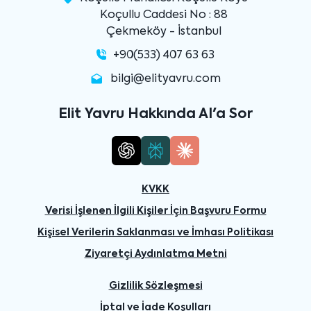
Koçullu Caddesi No : 88
Çekmeköy - İstanbul
+90(533) 407 63 63
bilgi@elityavru.com
Elit Yavru Hakkında AI'a Sor
KVKK
Verisi İşlenen İlgili Kişiler İçin Başvuru Formu
Kişisel Verilerin Saklanması ve İmhası Politikası
Ziyaretçi Aydınlatma Metni
Gizlilik Sözleşmesi
İptal ve İade Koşulları