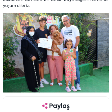
dostumuz Gofret'e bir ömür boyu sağlıklı mutlu bir
yaşam dileriz.
Paylaş