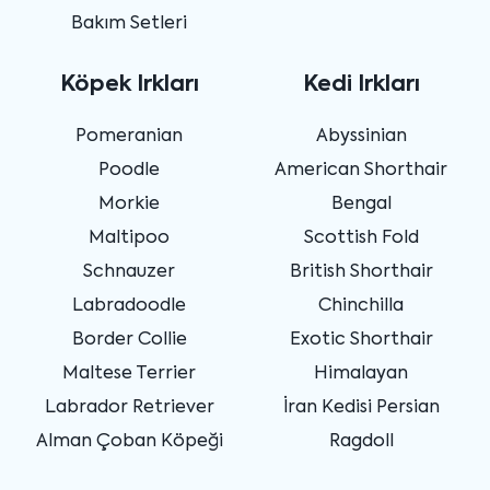
Bakım Setleri
Köpek Irkları
Kedi Irkları
Pomeranian
Abyssinian
Poodle
American Shorthair
Morkie
Bengal
Maltipoo
Scottish Fold
Schnauzer
British Shorthair
Labradoodle
Chinchilla
Border Collie
Exotic Shorthair
Maltese Terrier
Himalayan
Labrador Retriever
İran Kedisi Persian
Alman Çoban Köpeği
Ragdoll