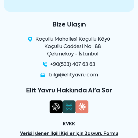
Bize Ulaşın
Koçullu Mahallesi Koçullu Köyü
Koçullu Caddesi No : 88
Çekmeköy - İstanbul
+90(533) 407 63 63
bilgi@elityavru.com
Elit Yavru Hakkında AI'a Sor
KVKK
Verisi İşlenen İlgili Kişiler İçin Başvuru Formu