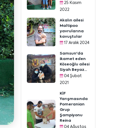
25 Kasım
2022
Akalın ailesi
Maltipoo
yavrularına
kavuştular
17 Aralık 2024
Samsun'da
ikamet eden
Köseoğlu ailesi
Siyah Beyaz...
04 Şubat
2021
KİF
Yarışmasında
Pomeranian
Grup
Şampiyonu
Reina
04 Ağustos