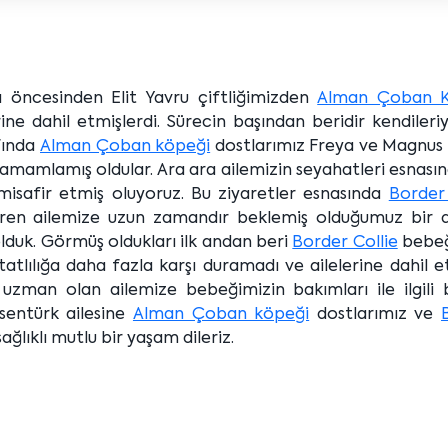
 öncesinden Elit Yavru çiftliğimizden
Alman Çoban K
ne dahil etmişlerdi. Sürecin başından beridir kendileri
fında
Alman Çoban köpeği
dostlarımız Freya ve Magnus
e tamamlamış oldular. Ara ara ailemizin seyahatleri esnasın
misafir etmiş oluyoruz. Bu ziyaretler esnasında
Border 
getiren ailemize uzun zamandır beklemiş olduğumuz bir
olduk. Görmüş oldukları ilk andan beri
Border Collie
bebeğ
tlılığa daha fazla karşı duramadı ve ailelerine dahil 
 uzman olan ailemize bebeğimizin bakımları ile ilgili b
Esentürk ailesine
Alman Çoban köpeği
dostlarımız ve
ağlıklı mutlu bir yaşam dileriz.