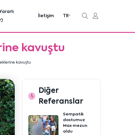
Yararlı
İletişim
TR
r)
rine kavuştu
beklerine kavuştu
Diğer
Referanslar
Sempatik
dostumuz
Max mezun
oldu