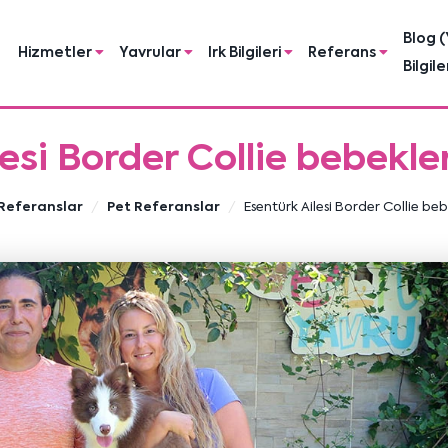
Blog (
Hizmetler
Yavrular
Irk Bilgileri
Referans
Bilgile
lesi Border Collie bebekle
Referanslar
Pet Referanslar
Esentürk Ailesi Border Collie be