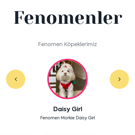
Fenomenler
Fenomen Köpeklerimiz
Labradoodle Bruno
Bensu Soral'ın dostu Bruno