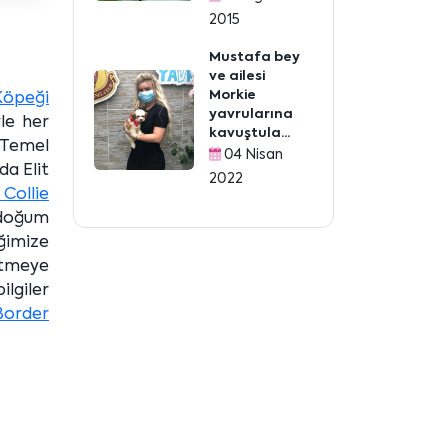
2015
Mustafa bey
ve ailesi
Morkie
öpeği
yavrularına
yle her
kavuştula...
 Temel
04 Nisan
da Elit
2022
Collie
 doğum
imize
etmeye
ilgiler
Border