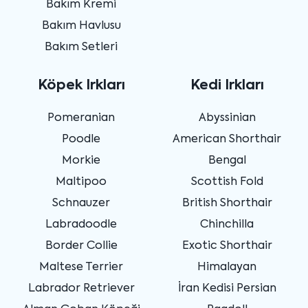
Bakım Kremi
Bakım Havlusu
Bakım Setleri
Köpek Irkları
Kedi Irkları
Pomeranian
Abyssinian
Poodle
American Shorthair
Morkie
Bengal
Maltipoo
Scottish Fold
Schnauzer
British Shorthair
Labradoodle
Chinchilla
Border Collie
Exotic Shorthair
Maltese Terrier
Himalayan
Labrador Retriever
İran Kedisi Persian