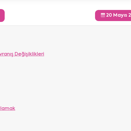
20 Mayıs 
anış Değişiklikleri
Anlamak