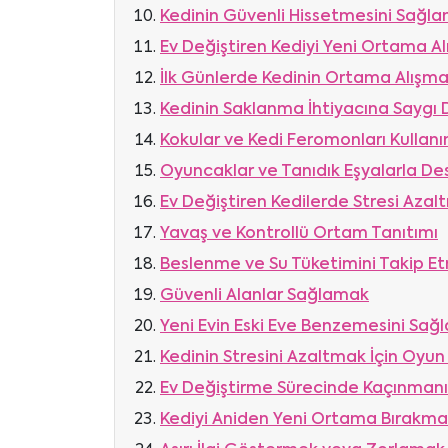
Kedinin Güvenli Hissetmesini Sağl
Ev Değiştiren Kediyi Yeni Ortama A
İlk Günlerde Kedinin Ortama Alışm
Kedinin Saklanma İhtiyacına Saygı
Kokular ve Kedi Feromonları Kullanı
Oyuncaklar ve Tanıdık Eşyalarla D
Ev Değiştiren Kedilerde Stresi Aza
Yavaş ve Kontrollü Ortam Tanıtımı
Beslenme ve Su Tüketimini Takip E
Güvenli Alanlar Sağlamak
Yeni Evin Eski Eve Benzemesini Sa
Kedinin Stresini Azaltmak İçin Oyun
Ev Değiştirme Sürecinde Kaçınman
Kediyi Aniden Yeni Ortama Bırakm