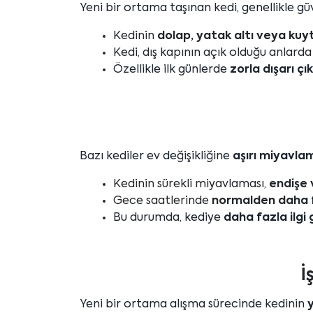
Yeni bir ortama taşınan kedi, genellikle güv
Kedinin
dolap, yatak altı veya kuy
Kedi, dış kapının açık olduğu anlard
Özellikle ilk günlerde
zorla dışarı çı
Bazı kediler ev değişikliğine
aşırı miyavlam
Kedinin sürekli miyavlaması,
endişe 
Gece saatlerinde
normalden daha f
Bu durumda, kediye
daha fazla ilgi
İ
Yeni bir ortama alışma sürecinde kedinin
y