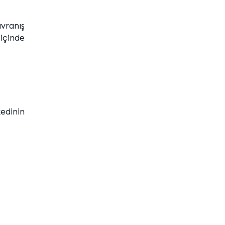
avranış
 içinde
kedinin