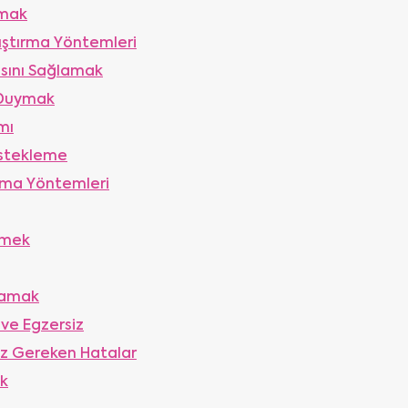
amak
lıştırma Yöntemleri
asını Sağlamak
 Duymak
mı
estekleme
ltma Yöntemleri
tmek
ğlamak
 ve Egzersiz
ız Gereken Hatalar
ak