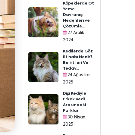
Köpeklerde Ot
Yeme
Davranışı:
Nedenleri ve
Çözümle...
27 Aralık
2024
Kedilerde Göz
İltihabı Nedir?
Belirtileri Ve
Tedav...
24 Ağustos
2025
Dişi Kediyle
Erkek Kedi
Arasındaki
Farklar
30 Nisan
2025