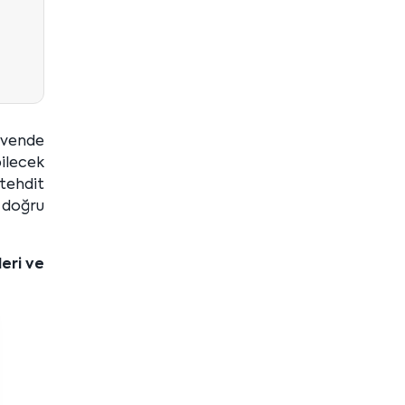
güvende
ilecek
 tehdit
 doğru
leri ve