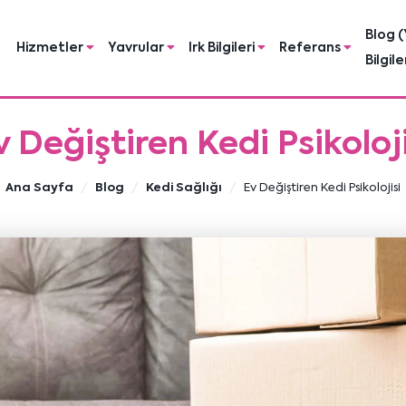
Blog (
Hizmetler
Yavrular
Irk Bilgileri
Referans
Bilgile
v Değiştiren Kedi Psikoloji
Ana Sayfa
Blog
Kedi Sağlığı
Ev Değiştiren Kedi Psikolojisi