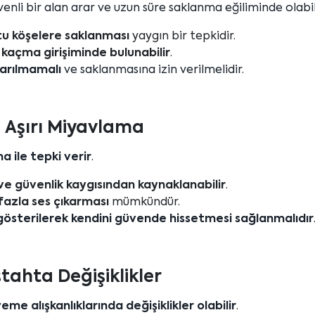
enli bir alan arar ve uzun süre saklanma eğiliminde olabili
tu köşelere saklanması
yaygın bir tepkidir.
a
kaçma girişiminde bulunabilir
.
karılmamalı
ve saklanmasına izin verilmelidir.
Aşırı Miyavlama
a ile tepki verir
.
ve güvenlik kaygısından kaynaklanabilir
.
azla ses çıkarması
mümkündür.
 gösterilerek kendini güvende hissetmesi sağlanmalıdır
ştahta Değişiklikler
eme alışkanlıklarında değişiklikler olabilir
.