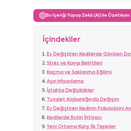
Bu İçeriği Yapay Zekâ (AI) ile Özetleyin
İçindekiler
Ev Değiştiren Kedilerde Görülen Davr
Stres ve Kaygı Belirtileri
Kaçma ve Saklanma Eğilimi
Aşırı Miyavlama
İştahta Değişiklikler
Tuvalet Alışkanlığında Değişim
Ev Değiştiren Kedinin Psikolojisini 
Kedilerde Rutin İhtiyacı
Yeni Ortama Karşı İlk Tepkiler