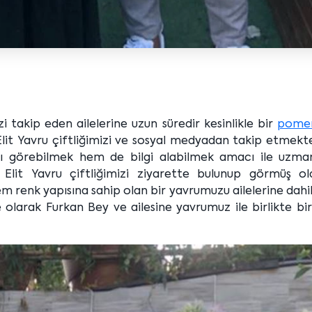
izi takip eden ailelerine uzun süredir kesinlikle bir
pomer
Elit Yavru çiftliğimizi ve sosyal medyadan takip etmekt
zı görebilmek hem de bilgi alabilmek amacı ile uzma
e Elit Yavru çiftliğimizi ziyarette bulunup görmüş old
em renk yapısına sahip olan bir yavrumuzu ailelerine dah
ine olarak Furkan Bey ve ailesine yavrumuz ile birlikte b