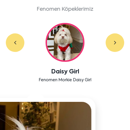
Fenomen Köpeklerimiz
Labradoodle Bruno
Bensu Soral'ın dostu Bruno