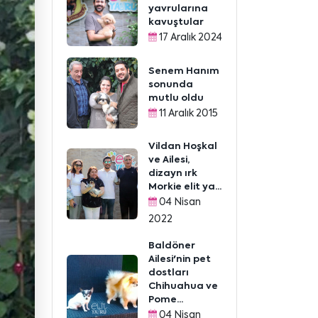
yavrularına
kavuştular
17 Aralık 2024
Senem Hanım
sonunda
mutlu oldu
11 Aralık 2015
Vildan Hoşkal
ve Ailesi,
dizayn ırk
Morkie elit ya...
04 Nisan
2022
Baldöner
Ailesi'nin pet
dostları
Chihuahua ve
Pome...
04 Nisan