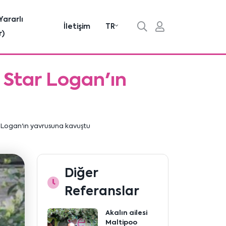
Yararlı
İletişim
TR
r)
 Star Logan'ın
 Logan'ın yavrusuna kavuştu
Diğer
Referanslar
Akalın ailesi
Maltipoo