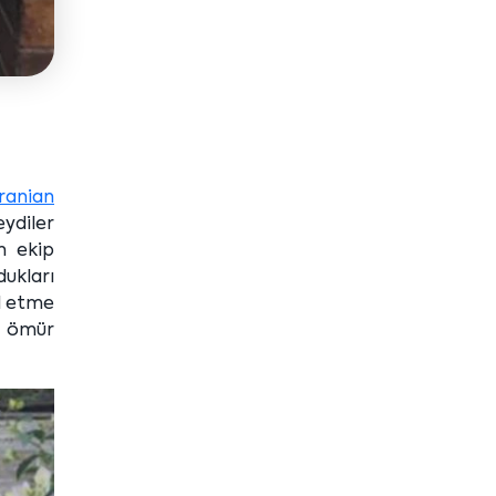
anian
eydiler
n ekip
ukları
il etme
ir ömür