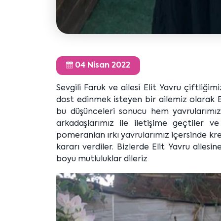
04 Nisan 2022
Sevgili Faruk ve ailesi Elit Yavru çiftliğim
dost edinmek isteyen bir ailemiz olarak 
bu düşünceleri sonucu hem yavrularımı
arkadaşlarımız ile iletişime geçtiler v
pomeranian ırkı yavrularımız içersinde kr
kararı verdiler. Bizlerde Elit Yavru ailes
boyu mutluluklar dileriz