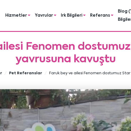
Blog (
Hizmetler
Yavrular
Irk Bilgileri
Referans
Bilgile
ailesi Fenomen dostumuz
yavrusuna kavuştu
r
Pet Referanslar
Faruk bey ve ailesi Fenomen dostumuz Star