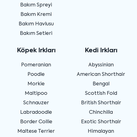
Bakım Spreyi
Bakım Kremi
Bakım Havlusu
Bakım Setleri
Köpek Irkları
Kedi Irkları
Pomeranian
Abyssinian
Poodle
American Shorthair
Morkie
Bengal
Maltipoo
Scottish Fold
Schnauzer
British Shorthair
Labradoodle
Chinchilla
Border Collie
Exotic Shorthair
Maltese Terrier
Himalayan