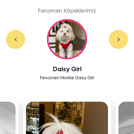
Fenomen Köpeklerimiz
Labradoodle Bruno
Bensu Soral'ın dostu Bruno