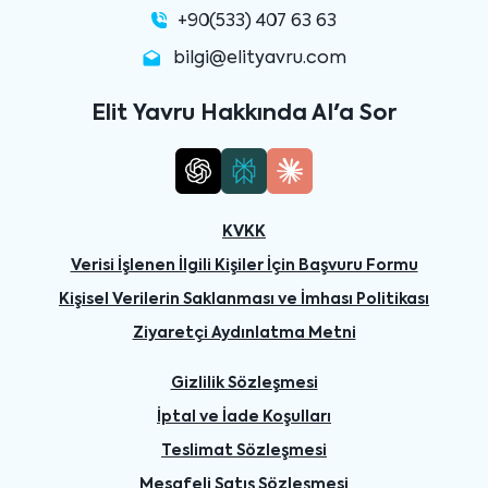
+90(533) 407 63 63
bilgi@elityavru.com
Elit Yavru Hakkında AI'a Sor
KVKK
Verisi İşlenen İlgili Kişiler İçin Başvuru Formu
Kişisel Verilerin Saklanması ve İmhası Politikası
Ziyaretçi Aydınlatma Metni
Gizlilik Sözleşmesi
İptal ve İade Koşulları
Teslimat Sözleşmesi
Mesafeli Satış Sözleşmesi