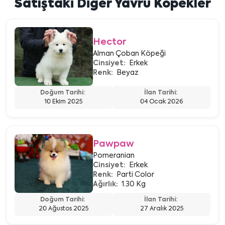
Satıştaki Diğer Yavru Köpekler
Hector
Alman Çoban Köpeği
Cinsiyet:
Erkek
Renk:
Beyaz
Doğum Tarihi:
İlan Tarihi:
10 Ekim 2025
04 Ocak 2026
Pawpaw
Pomeranian
Cinsiyet:
Erkek
Renk:
Parti Color
Ağırlık:
1.30 Kg
Doğum Tarihi:
İlan Tarihi:
20 Ağustos 2025
27 Aralık 2025