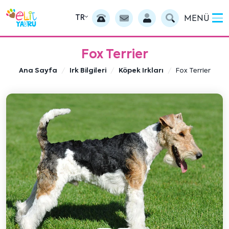
TR
MENÜ
Fox Terrier
Ana Sayfa
Irk Bilgileri
Köpek Irkları
Fox Terrier