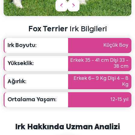
Önceki
Sonraki
içeriği
içeriği
göster
göster
Fox Terrier
Irk Bilgileri
Irk Boyutu:
Küçük Boy
Erkek 35 - 41 cm Dişi 33 -
Yükseklik:
38 cm
Erkek 6– 9 Kg Dişi 4 – 8
Ağırlık:
Kg
Ortalama Yaşam:
12-15 yıl
Irk Hakkında Uzman Analizi