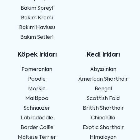
Bakım Spreyi
Bakım Kremi
Bakım Havlusu
Bakım Setleri
Köpek Irkları
Kedi Irkları
Pomeranian
Abyssinian
Poodle
American Shorthair
Morkie
Bengal
Maltipoo
Scottish Fold
Schnauzer
British Shorthair
Labradoodle
Chinchilla
Border Collie
Exotic Shorthair
Maltese Terrier
Himalayan