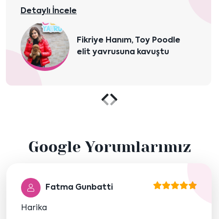
Detaylı İncele
Fikriye Hanım, Toy Poodle
elit yavrusuna kavuştu
Önceki
Sonraki
içeriği
içeriği
Google Yorumlarımız
göster
göster
Fatma Gunbatti
Harika