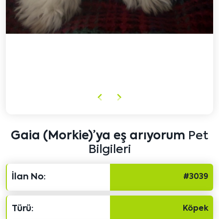
Önceki
Sonraki
içeriği
içeriği
göster
göster
Gaia (Morkie)’ya eş arıyorum
Pet
Bilgileri
İlan No:
#3039
Türü:
Köpek