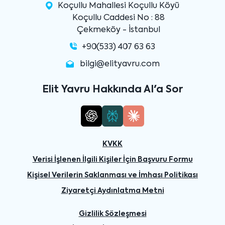
Koçullu Mahallesi Koçullu Köyü
Koçullu Caddesi No : 88
Çekmeköy - İstanbul
+90(533) 407 63 63
bilgi@elityavru.com
Elit Yavru Hakkında AI'a Sor
KVKK
Verisi İşlenen İlgili Kişiler İçin Başvuru Formu
Kişisel Verilerin Saklanması ve İmhası Politikası
Ziyaretçi Aydınlatma Metni
Gizlilik Sözleşmesi