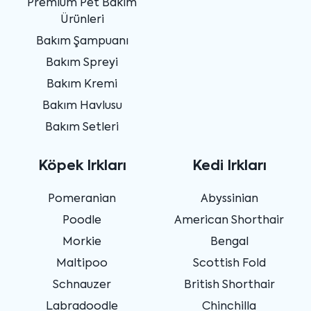
Premium Pet Bakım
Ürünleri
Bakım Şampuanı
Bakım Spreyi
Bakım Kremi
Bakım Havlusu
Bakım Setleri
Köpek Irkları
Kedi Irkları
Pomeranian
Abyssinian
Poodle
American Shorthair
Morkie
Bengal
Maltipoo
Scottish Fold
Schnauzer
British Shorthair
Labradoodle
Chinchilla