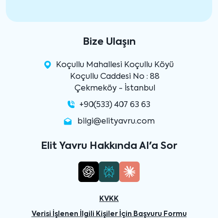
Bize Ulaşın
Koçullu Mahallesi Koçullu Köyü
Koçullu Caddesi No : 88
Çekmeköy - İstanbul
+90(533) 407 63 63
bilgi@elityavru.com
Elit Yavru Hakkında AI'a Sor
KVKK
Verisi İşlenen İlgili Kişiler İçin Başvuru Formu