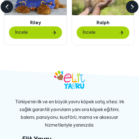
Önceki
So
içeriği
içe
Ralph
Pete
göster
gö
İncele
İncele
Türkiye’nin ilk ve en büyük yavru köpek satış sitesi. Irk
sağlık garantili yavruların yanı sıra köpek eğitimi,
bakımı, pansiyonu, kuaförü, mama ve aksesuar
hizmetleriyle yanınızda.