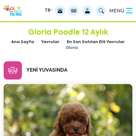
TR
MENÜ
Gloria Poodle 12 Aylık
Ana Sayfa
Yavrular
En Son Satılan Elit Yavrular
Gloria
YENI YUVASINDA