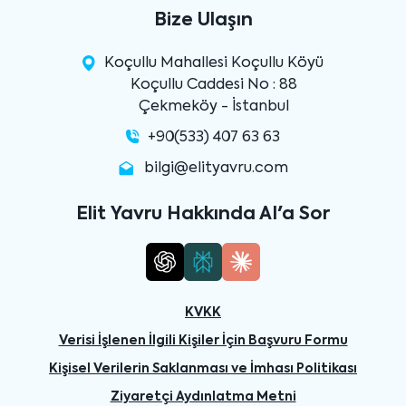
Bize Ulaşın
Koçullu Mahallesi Koçullu Köyü
Koçullu Caddesi No : 88
Çekmeköy - İstanbul
+90(533) 407 63 63
bilgi@elityavru.com
Elit Yavru Hakkında AI'a Sor
KVKK
Verisi İşlenen İlgili Kişiler İçin Başvuru Formu
Kişisel Verilerin Saklanması ve İmhası Politikası
Ziyaretçi Aydınlatma Metni