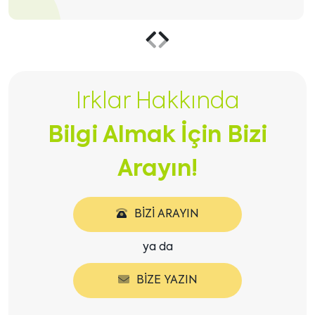
Önceki
Sonraki
içeriği
içeriği
Irklar Hakkında
göster
göster
Bilgi Almak İçin Bizi
Arayın!
BIZI ARAYIN
ya da
BIZE YAZIN