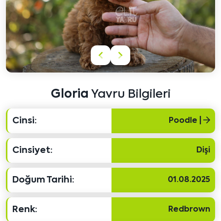
Önceki
Sonraki
içeriği
içeriği
göster
göster
Gloria
Yavru Bilgileri
Cinsi:
Poodle |
Cinsiyet:
Dişi
Doğum Tarihi:
01.08.2025
Renk:
Redbrown