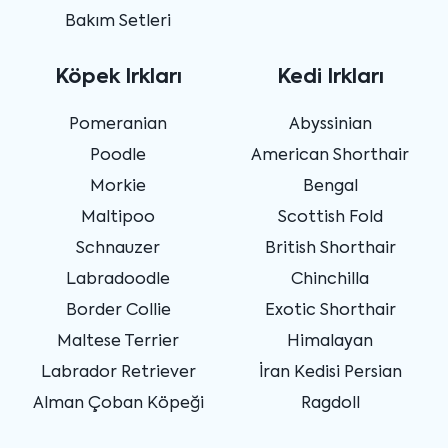
Bakım Setleri
Köpek Irkları
Kedi Irkları
Pomeranian
Abyssinian
Poodle
American Shorthair
Morkie
Bengal
Maltipoo
Scottish Fold
Schnauzer
British Shorthair
Labradoodle
Chinchilla
Border Collie
Exotic Shorthair
Maltese Terrier
Himalayan
Labrador Retriever
İran Kedisi Persian
Alman Çoban Köpeği
Ragdoll