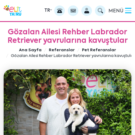
TR
MENÜ
Gözalan Ailesi Rehber Labrador
Retriever yavrularına kavuştular
Ana Sayfa
Referanslar
Pet Referanslar
Gözalan Ailesi Rehber Labrador Retriever yavrularına kavuştular