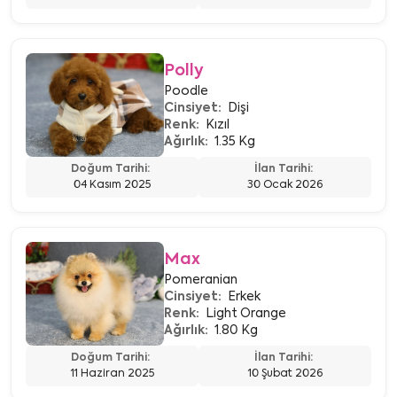
Polly
Poodle
Cinsiyet:
Dişi
Renk:
Kızıl
Ağırlık:
1.35 Kg
Doğum Tarihi:
İlan Tarihi:
04 Kasım 2025
30 Ocak 2026
Max
Pomeranian
Cinsiyet:
Erkek
Renk:
Light Orange
Ağırlık:
1.80 Kg
Doğum Tarihi:
İlan Tarihi:
11 Haziran 2025
10 Şubat 2026