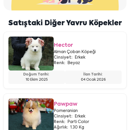
Satıştaki Diğer Yavru Köpekler
Hector
Alman Çoban Köpeği
Cinsiyet:
Erkek
Renk:
Beyaz
Doğum Tarihi:
İlan Tarihi:
10 Ekim 2025
04 Ocak 2026
Pawpaw
Pomeranian
Cinsiyet:
Erkek
Renk:
Parti Color
Ağırlık:
1.30 Kg