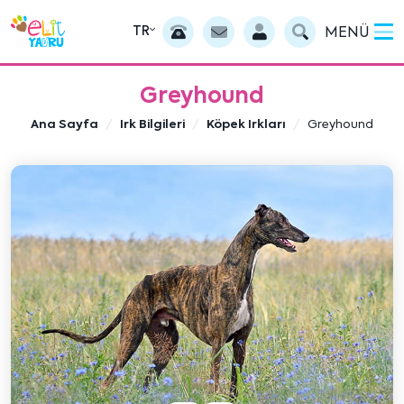
TR
MENÜ
Greyhound
Ana Sayfa
Irk Bilgileri
Köpek Irkları
Greyhound