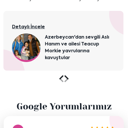
Detaylı İncele
Azerbeycan'dan sevgili Aslı
Hanım ve ailesi Teacup
Morkie yavrularına
kavuştular
Önceki
Sonraki
içeriği
içeriği
Google Yorumlarımız
göster
göster