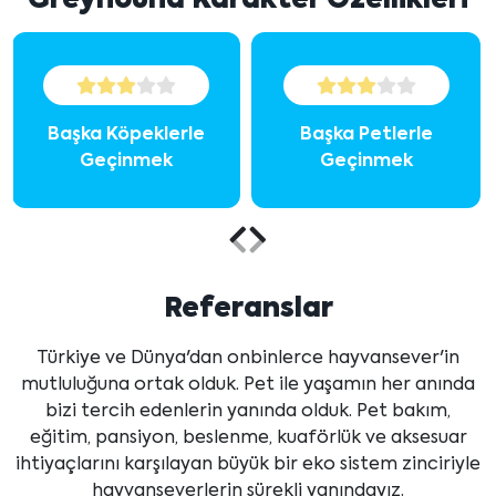
Greyhound Karakter Özellikleri
Başka Köpeklerle
Başka Petlerle
Geçinmek
Geçinmek
Önceki
Sonraki
içeriği
içeriği
Referanslar
göster
göster
Türkiye ve Dünya'dan onbinlerce hayvansever'in
mutluluğuna ortak olduk. Pet ile yaşamın her anında
bizi tercih edenlerin yanında olduk. Pet bakım,
eğitim, pansiyon, beslenme, kuaförlük ve aksesuar
ihtiyaçlarını karşılayan büyük bir eko sistem zinciriyle
hayvanseverlerin sürekli yanındayız.