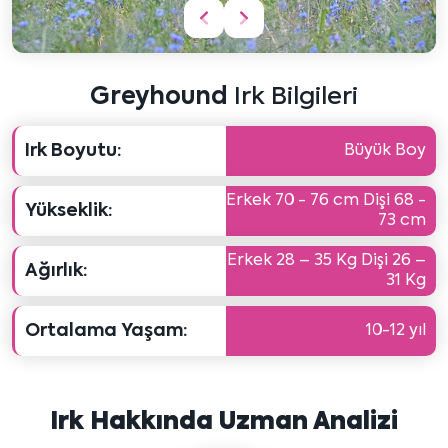
Önceki
Sonraki
içeriği
içeriği
göster
göster
Greyhound
Irk Bilgileri
Irk Boyutu:
Büyük Boy
Erkek 70 - 76 cm Dişi 68 -
Yükseklik:
73 cm
Erkek 28 – 35 Kg Dişi 26 –
Ağırlık:
31 Kg
Ortalama Yaşam:
10-12 yıl
Irk Hakkında Uzman Analizi