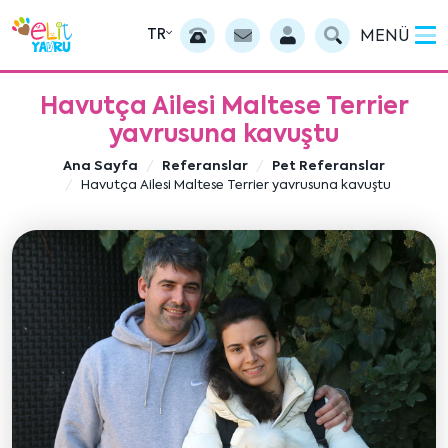
TR
MENÜ
Havutça Ailesi Maltese Terrier
yavrusuna kavuştu
Ana Sayfa
Referanslar
Pet Referanslar
Havutça Ailesi Maltese Terrier yavrusuna kavuştu