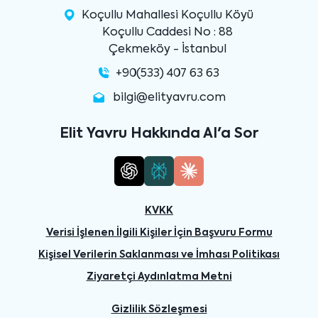
Koçullu Mahallesi Koçullu Köyü
Koçullu Caddesi No : 88
Çekmeköy - İstanbul
+90(533) 407 63 63
bilgi@elityavru.com
Elit Yavru Hakkında AI'a Sor
KVKK
Verisi İşlenen İlgili Kişiler İçin Başvuru Formu
Kişisel Verilerin Saklanması ve İmhası Politikası
Ziyaretçi Aydınlatma Metni
Gizlilik Sözleşmesi