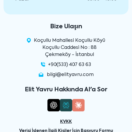
Bize Ulaşın
Koçullu Mahallesi Koçullu Köyü
Koçullu Caddesi No : 88
Çekmeköy - İstanbul
+90(533) 407 63 63
bilgi@elityavru.com
Elit Yavru Hakkında AI'a Sor
KVKK
Verisi İşlenen İlgili Kişiler İçin Başvuru Formu