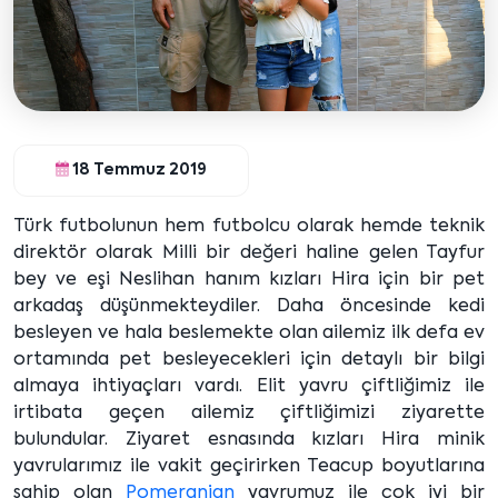
18 Temmuz 2019
Türk futbolunun hem futbolcu olarak hemde teknik
direktör olarak Milli bir değeri haline gelen Tayfur
bey ve eşi Neslihan hanım kızları Hira için bir pet
arkadaş düşünmekteydiler. Daha öncesinde kedi
besleyen ve hala beslemekte olan ailemiz ilk defa ev
ortamında pet besleyecekleri için detaylı bir bilgi
almaya ihtiyaçları vardı. Elit yavru çiftliğimiz ile
irtibata geçen ailemiz çiftliğimizi ziyarette
bulundular. Ziyaret esnasında kızları Hira minik
yavrularımız ile vakit geçirirken Teacup boyutlarına
sahip olan
Pomeranian
yavrumuz ile çok iyi bir