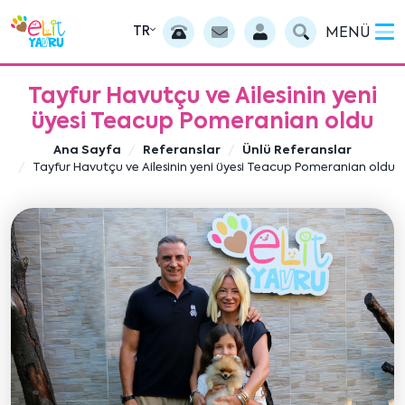
TR
MENÜ
Tayfur Havutçu ve Ailesinin yeni
üyesi Teacup Pomeranian oldu
Ana Sayfa
Referanslar
Ünlü Referanslar
Tayfur Havutçu ve Ailesinin yeni üyesi Teacup Pomeranian oldu