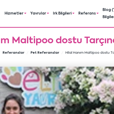
Blog (
Hizmetler
Yavrular
Irk Bilgileri
Referans
Bilgile
ım Maltipoo dostu Tarçı
Referanslar
Pet Referanslar
Hilal Hanım Maltipoo dostu T