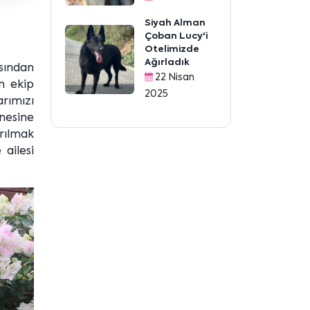
Siyah Alman
Çoban Lucy'i
Otelimizde
Ağırladık
sından
22 Nisan
n ekip
2025
rımızı
anesine
yrılmak
 ailesi