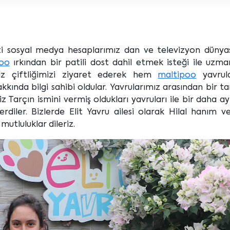
mizi sosyal medya hesaplarımız dan ve televizyon dünya
oo
ırkından bir patili dost dahil etmek isteği ile uzma
miz çiftliğimizi ziyaret ederek hem
maltipoo
yavrula
ında bilgi sahibi oldular. Yavrularımız arasından bir t
z Tarçın ismini vermiş oldukları yavruları ile bir daha a
rdiler. Bizlerde Elit Yavru ailesi olarak Hilal hanım ve
mutluluklar dileriz.