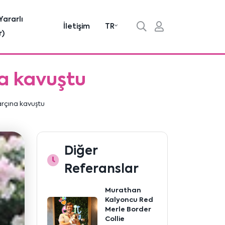
Yararlı
İletişim
TR
r)
na kavuştu
arçına kavuştu
Diğer
Referanslar
Murathan
Kalyoncu Red
Merle Border
Collie