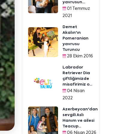
yavrusun...
01 Temmuz
2021
Demet
Akalın'ın
Pomeranian
yavrusu
Turuncu
28 Ekim 2016
Labrador
Retriever Dia
çiftliğimizde
misafirimiz o...
04 Nisan
2022
Azerbeycan'dan
sevgili Aslı
Hanım ve ailesi
Teacup...
06 Nisan 2026