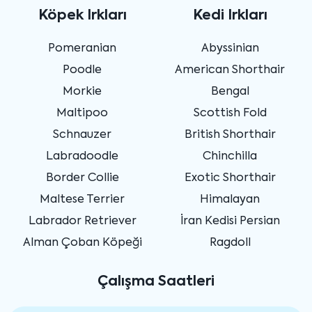
Köpek Irkları
Kedi Irkları
Pomeranian
Abyssinian
Poodle
American Shorthair
Morkie
Bengal
Maltipoo
Scottish Fold
Schnauzer
British Shorthair
Labradoodle
Chinchilla
Border Collie
Exotic Shorthair
Maltese Terrier
Himalayan
Labrador Retriever
İran Kedisi Persian
Alman Çoban Köpeği
Ragdoll
Çalışma Saatleri