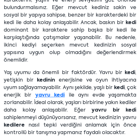
karakterini, yaşını ve enerji seviyesini göz önünde
bulundurmalısınız. Eğer mevcut kediniz sakin ve
sosyal bir yapıya sahipse, benzer bir karakterdeki bir
kedi ile daha kolay anlaşabilir. Ancak, baskın bir
kedi
dominant bir karaktere sahip başka bir kedi ile
karşılaştığında çatışmalar yaşanabilir. Bu nedenle,
ikinci kediyi seçerken mevcut kedinizin sosyal
yapısına uygun olup olmadığını değerlendirmek
önemlidir.
Yaş uyumu da önemli bir faktördür. Yavru bir
kedi
,
yetişkin bir
kedinin
enerjisine ve oyun ihtiyacına
uyum sağlayamayabilir. Aynı şekilde, yaşlı bir
kedi
, çok
enerjik bir
yavru kedi
ile aynı evde yaşamakta
zorlanabilir. İdeal olarak, yaşları birbirine yakın kediler
daha kolay anlaşabilir. Eğer
yavru bir kedi
sahiplenmeyi düşünüyorsanız, mevcut kedinizin yavru
kedilere
nasıl tepki verdiğini anlamak için önce
kontrollü bir tanışma yapmanız faydalı olacaktır.