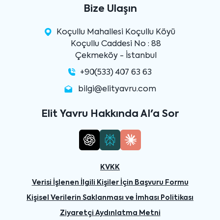
Bize Ulaşın
Koçullu Mahallesi Koçullu Köyü
Koçullu Caddesi No : 88
Çekmeköy - İstanbul
+90(533) 407 63 63
bilgi@elityavru.com
Elit Yavru Hakkında AI'a Sor
KVKK
Verisi İşlenen İlgili Kişiler İçin Başvuru Formu
Kişisel Verilerin Saklanması ve İmhası Politikası
Ziyaretçi Aydınlatma Metni