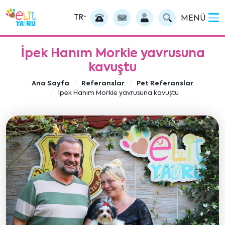
TR
MENÜ
İpek Hanım Morkie yavrusuna
kavuştu
Ana Sayfa
Referanslar
Pet Referanslar
İpek Hanım Morkie yavrusuna kavuştu