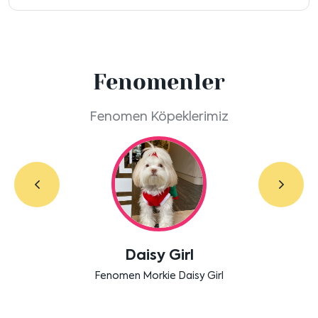
Fenomenler
Fenomen Köpeklerimiz
Labradoodle Bruno
Bensu Soral'ın dostu Bruno