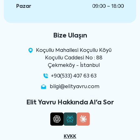
Pazar
09:00 ~ 18:00
Bize Ulaşın
Koçullu Mahallesi Koçullu Köyü
Koçullu Caddesi No : 88
Çekmeköy - İstanbul
+90(533) 407 63 63
bilgi@elityavru.com
Elit Yavru Hakkında AI'a Sor
KVKK