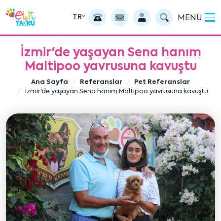
TR
MENÜ
İzmir'de yaşayan Sena hanım
Maltipoo yavrusuna kavuştu
Ana Sayfa
Referanslar
Pet Referanslar
İzmir'de yaşayan Sena hanım Maltipoo yavrusuna kavuştu