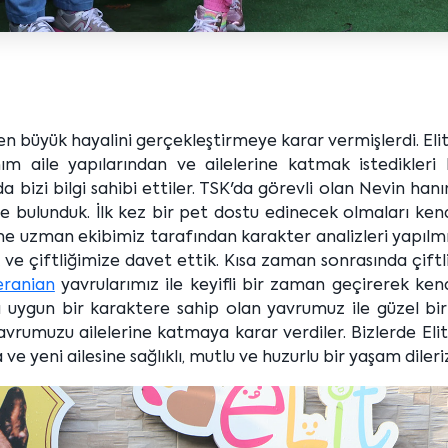
n büyük hayalini gerçekleştirmeye karar vermişlerdi. Eli
ım aile yapılarından ve ailelerine katmak istedikleri 
bizi bilgi sahibi ettiler. TSK'da görevli olan Nevin hanı
inde bulunduk. İlk kez bir pet dostu edinecek olmaları kend
ne uzman ekibimiz tarafından karakter analizleri yapılm
ve çiftliğimize davet ettik. Kısa zaman sonrasında çiftl
ranian
yavrularımız ile keyifli bir zaman geçirerek kend
na uygun bir karaktere sahip olan yavrumuz ile güzel bi
yavrumuzu ailelerine katmaya karar verdiler. Bizlerde Eli
 yeni ailesine sağlıklı, mutlu ve huzurlu bir yaşam dileri