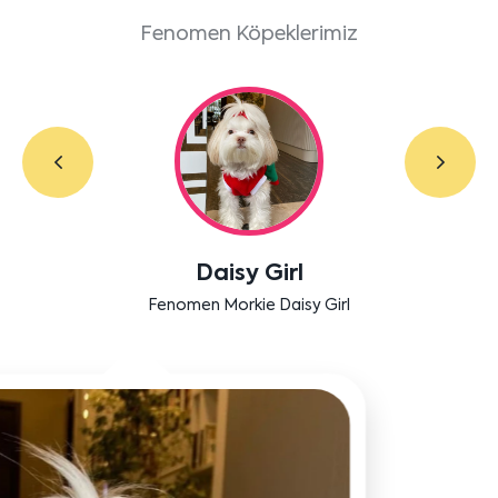
Fenomen Köpeklerimiz
Labradoodle Bruno
Bensu Soral'ın dostu Bruno