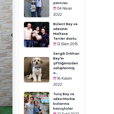
yavrusu
04 Nisan
2022
Bülent Bey ve
ailesinin
Maltese
Terrier dostu
12 Ekim 2015
Sevgili Orkhan
Bey'in
çiftliğimizden
sahiplenmiş
o...
16 Kasım
2022
Tunç Bey ve
ailesi Morkie
kızlarına
kavuştular