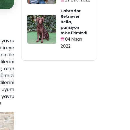
22 Eylül 2022
Labrador
Retriever
Bella,
pansiyon
misafirimizdi
04 Nisan
t yavru
2022
bireye
mın ile
ilerini
ış olan
iğimizi
ilerini
r uyum
t yavru
z.