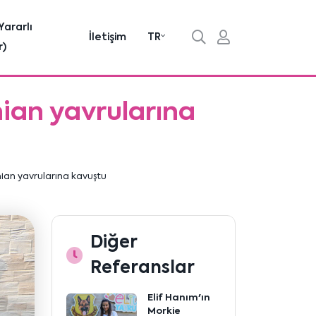
Yararlı
İletişim
TR
r)
ian yavrularına
nian yavrularına kavuştu
Diğer
Referanslar
Elif Hanım'ın
Morkie