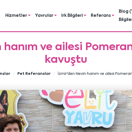
Blog (
Hizmetler
Yavrular
Irk Bilgileri
Referans
Bilgile
n hanım ve ailesi Pomeran
kavuştu
nslar
Pet Referanslar
İzmir'den Nevin hanım ve ailesi Pomera