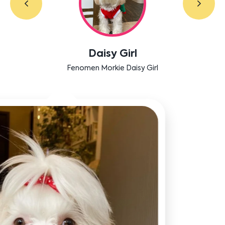
Labradoodle Bruno
Bensu Soral'ın dostu Bruno