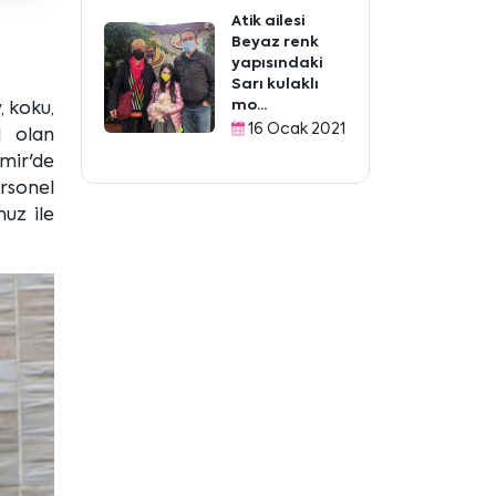
Atik ailesi
Beyaz renk
yapısındaki
Sarı kulaklı
mo...
, koku,
16 Ocak 2021
l olan
zmir'de
rsonel
uz ile