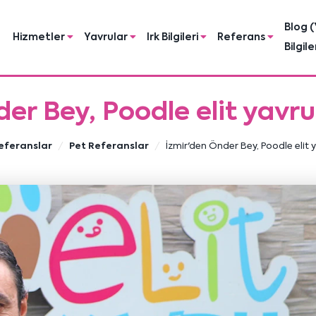
Blog (
Hizmetler
Yavrular
Irk Bilgileri
Referans
Bilgile
der Bey, Poodle elit yavr
eferanslar
Pet Referanslar
İzmir'den Önder Bey, Poodle elit