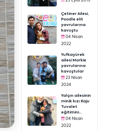
23 Eylül 2019
Çetiner Ailesi,
Poodle elit
yavrularına
kavuştu
04 Nisan
2022
Yufkayürek
ailesi Morkie
yavrularına
kavuştular
23 Nisan
2024
Yalçın ailesinin
minik kızı Kaju
Tuvalet
eğitimini...
04 Nisan
2022