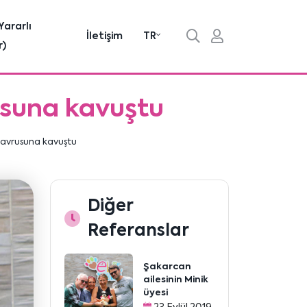
Yararlı
İletişim
TR
r)
usuna kavuştu
 yavrusuna kavuştu
Diğer
Referanslar
Şakarcan
ailesinin Minik
üyesi