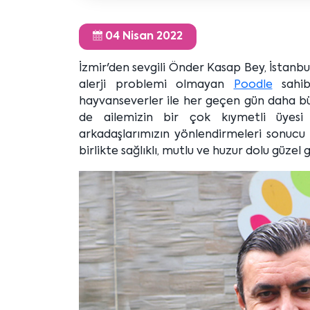
04 Nisan 2022
İzmir'den sevgili Önder Kasap Bey, İstanbul
alerji problemi olmayan
Poodle
sahibi
hayvanseverler ile her geçen gün daha büy
de ailemizin bir çok kıymetli üyesi
arkadaşlarımızın yönlendirmeleri sonucu
birlikte sağlıklı, mutlu ve huzur dolu güzel g