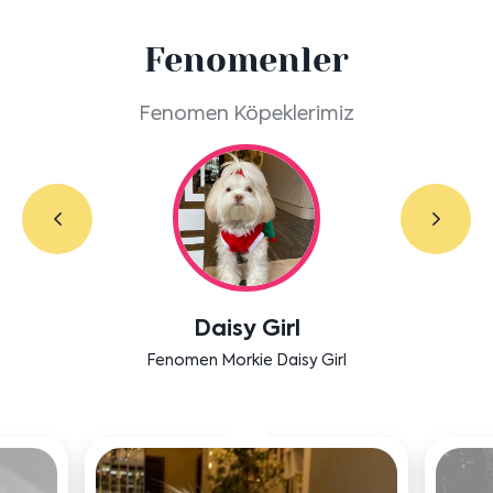
Fenomenler
Fenomen Köpeklerimiz
Labradoodle Bruno
Bensu Soral'ın dostu Bruno