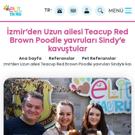
TR
MENÜ
İzmir'den Uzun ailesi Teacup Red
Brown Poodle yavruları Sindy'e
kavuştular
Ana Sayfa
Referanslar
Pet Referanslar
İzmir'den Uzun ailesi Teacup Red Brown Poodle yavruları Sindy'e kavu