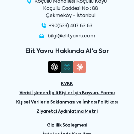
Koçullu Mahallesi Koçullu Köyü
Koçullu Caddesi No : 88
Çekmeköy - İstanbul
+90(533) 407 63 63
bilgi@elityavru.com
Elit Yavru Hakkında AI'a Sor
KVKK
Verisi İşlenen İlgili Kişiler İçin Başvuru Formu
Kişisel Verilerin Saklanması ve İmhası Politikası
Ziyaretçi Aydınlatma Metni
Gizlilik Sözleşmesi