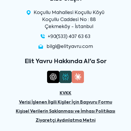
Koçullu Mahallesi Koçullu Köyü
Koçullu Caddesi No : 88
Çekmeköy - İstanbul
+90(533) 407 63 63
bilgi@elityavru.com
Elit Yavru Hakkında AI'a Sor
KVKK
Verisi İşlenen İlgili Kişiler İçin Başvuru Formu
Kişisel Verilerin Saklanması ve İmhası Politikası
Ziyaretçi Aydınlatma Metni