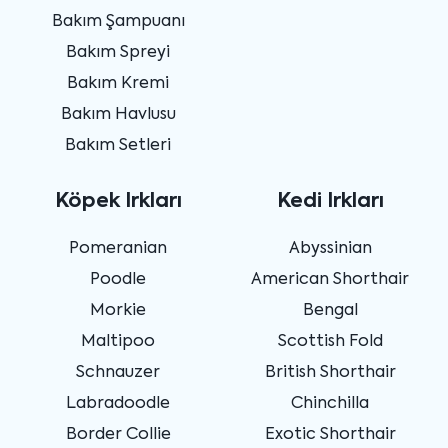
Bakım Şampuanı
Bakım Spreyi
Bakım Kremi
Bakım Havlusu
Bakım Setleri
Köpek Irkları
Kedi Irkları
Pomeranian
Abyssinian
Poodle
American Shorthair
Morkie
Bengal
Maltipoo
Scottish Fold
Schnauzer
British Shorthair
Labradoodle
Chinchilla
Border Collie
Exotic Shorthair