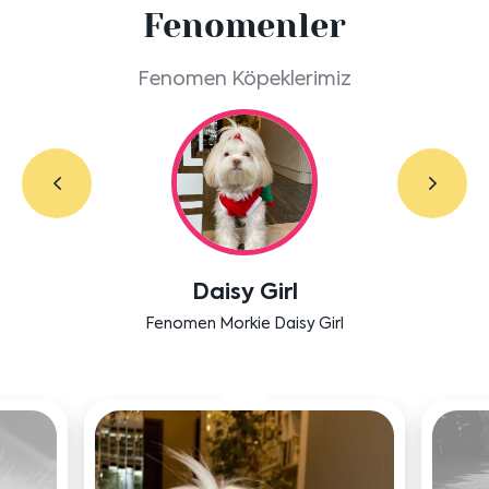
Fenomenler
Fenomen Köpeklerimiz
Labradoodle Bruno
Bensu Soral'ın dostu Bruno