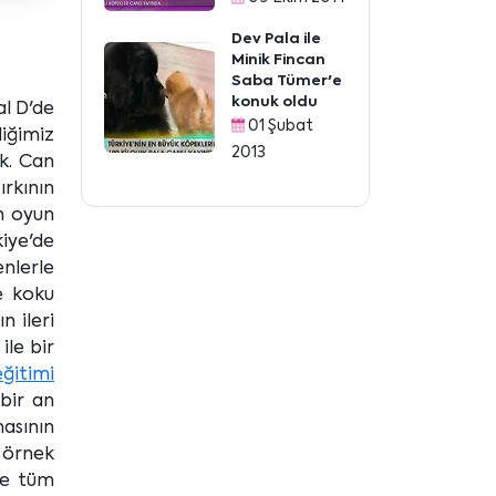
Dev Pala ile
Minik Fincan
Saba Tümer'e
konuk oldu
al D'de
01 Şubat
diğimiz
2013
ık. Can
rkının
ın oyun
iye'de
enlerle
e koku
 ileri
ile bir
ğitimi
 bir an
asının
 örnek
ve tüm