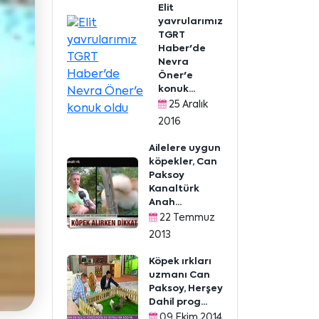
Elit
yavrularımız
TGRT
Haber'de
Nevra
Öner'e
konuk...
25 Aralık
2016
Ailelere uygun
köpekler, Can
Paksoy
Kanaltürk
Anah...
22 Temmuz
2013
Köpek ırkları
uzmanı Can
Paksoy, Herşey
Dahil prog...
09 Ekim 2014