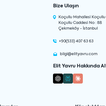
Bize Ulaşın
Koçullu Mahallesi Koçull
Koçullu Caddesi No : 88
Çekmeköy - İstanbul
+90(533) 407 63 63
bilgi@elityavru.com
Elit Yavru Hakkında AI