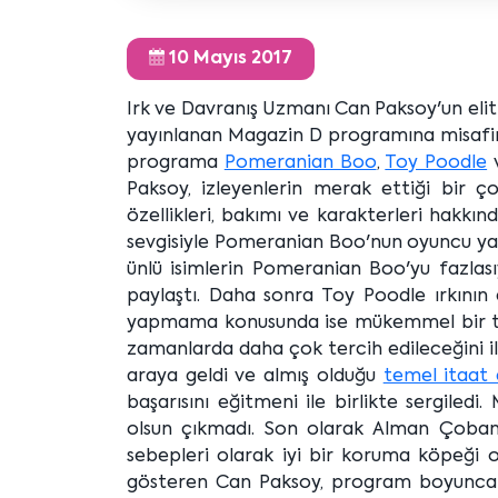
10 Mayıs 2017
Irk ve Davranış Uzmanı Can Paksoy'un elit 
yayınlanan Magazin D programına misafir o
programa
Pomeranian Boo
,
Toy Poodle
Paksoy, izleyenlerin merak ettiği bir ç
özellikleri, bakımı ve karakterleri hakkınd
sevgisiyle Pomeranian Boo'nun oyuncu yap
ünlü isimlerin Pomeranian Boo'yu fazlası
paylaştı. Daha sonra Toy Poodle ırkının
yapmama konusunda ise mükemmel bir terc
zamanlarda daha çok tercih edileceğini ile
araya geldi ve almış olduğu
temel itaat 
başarısını eğitmeni ile birlikte sergile
olsun çıkmadı. Son olarak Alman Çoban
sebepleri olarak iyi bir koruma köpeği 
gösteren Can Paksoy, program boyunca i