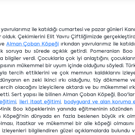
yavrularımız ile katıldığı cumartesi ve pazar günleri Kan
lduk. Çekimlerini Elit Yavru Çiftliğimizde gerçekleştir
ve
Alman Çoban Köpeği
ırkından yavrularımız ile katıld
ok soruya bu sürede açıklık getirdi. Pomeranian Boo ı
a bilgiler verdi. Çocuklarla çok iyi anlaştığını, çocuklar
ısının mükemmel bir uyum içinde olduğunu söyledi. Türk
yla tercih ettiklerini ve çok memnun kaldıklarını izley
 dünyanın en zeki ikinci ırkı olduğunu, tüy dökmeme v
ih olacağını izleyicilere aktardı ve bu mükemmel ırkın
tti. Sert yapısı ile bilinen Alman Çoban Köpeği, Boo'lar 
eğitimi
,
ileri itaat eğitimi
,
bodyguard ve alan koruma e
di. Minik Boo köpeklerinin yanında eğitmeninin sözünden
 Köpeği'nin dünyada en fazla beslenen büyük ırk olm
olması, itaatkar ve mükemmel bir aile köpeği olmasını
zleyenleri bilgilendiren güzel açıklamalarda bulundu 