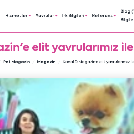
Blog (
Hizmetler
Yavrular
Irk Bilgileri
Referans
Bilgile
in'e elit yavrularımız ile
Pet Magazin
Magazin
Kanal D Magazin'e elit yavrularımız il