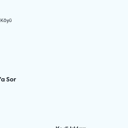
u Köyü
'a Sor