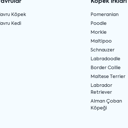
Yavrular
Köpek Irkları
Yavru Köpek
Pomeranian
avru Kedi
Poodle
Morkie
Maltipoo
Schnauzer
Labradoodle
Border Collie
Maltese Terrier
Labrador
Retriever
Alman Çoban
Köpeği