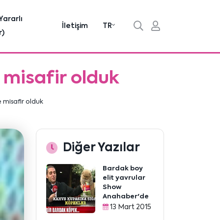
Yararlı
İletişim
TR
r)
 misafir olduk
e misafir olduk
Diğer Yazılar
Bardak boy
elit yavrular
Show
Anahaber'de
13 Mart 2015