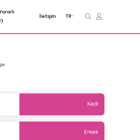
Yararlı
İletişim
TR
r)
ga
Kedi
Erkek