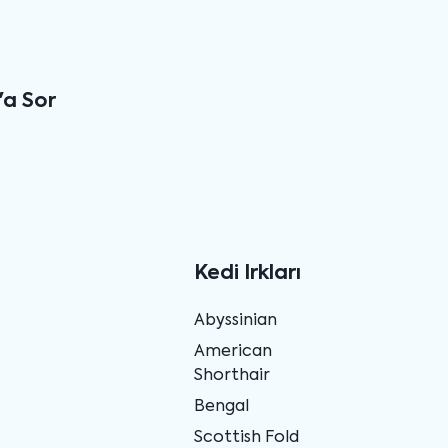
'a Sor
Kedi Irkları
Abyssinian
American
Shorthair
Bengal
Scottish Fold