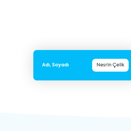
Adı, Soyadı
Nesrin Çelik