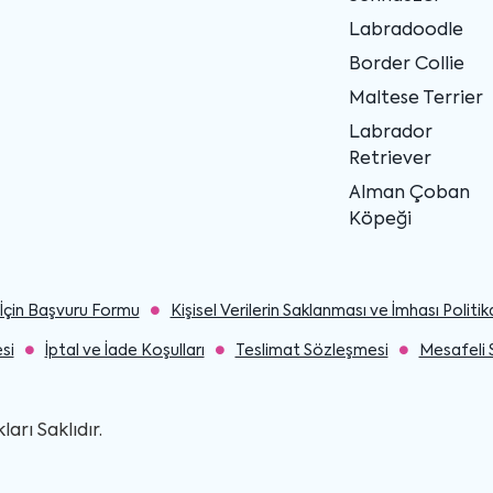
Labradoodle
Border Collie
Maltese Terrier
Labrador
Retriever
Alman Çoban
Köpeği
ler İçin Başvuru Formu
Kişisel Verilerin Saklanması ve İmhası Politik
si
İptal ve İade Koşulları
Teslimat Sözleşmesi
Mesafeli 
rı Saklıdır.