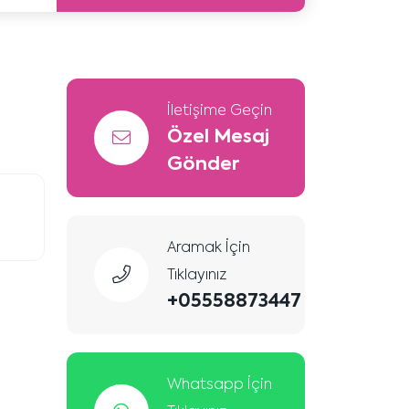
İletişime Geçin
Özel Mesaj
Gönder
Aramak İçin
Tıklayınız
+05558873447
Whatsapp İçin