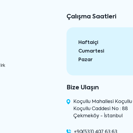
Çalışma Saatleri
Haftaiçi
Cumartesi
Pazar
Irk
Bize Ulaşın
Koçullu Mahallesi Koçull
Koçullu Caddesi No : 88
Çekmeköy - İstanbul
+90(533) 407 63 63