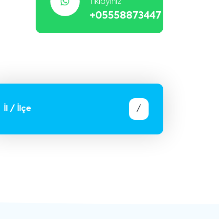
Tıklayınız
+05558873447
İl / İlçe
/