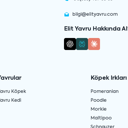
bilgi@elityavru.com
Elit Yavru Hakkında AI
Yavrular
Köpek Irkları
Yavru Köpek
Pomeranian
avru Kedi
Poodle
Morkie
Maltipoo
Schnauzer