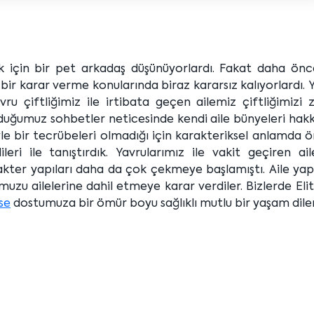
ek için bir pet arkadaş düşünüyorlardı. Fakat daha önc
 bir karar verme konularında biraz kararsız kalıyorlardı.
ru çiftliğimiz ile irtibata geçen ailemiz çiftliğimizi 
lduğumuz sohbetler neticesinde kendi aile bünyeleri hak
yle bir tecrübeleri olmadığı için karakteriksel anlamda 
ri ile tanıştırdık. Yavrularımız ile vakit geçiren ail
arakter yapıları daha da çok çekmeye başlamıştı. Aile yap
uzu ailelerine dahil etmeye karar verdiler. Bizlerde Eli
se
dostumuza bir ömür boyu sağlıklı mutlu bir yaşam diler