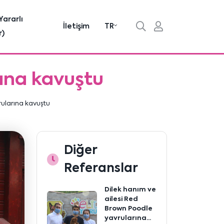
Yararlı
İletişim
TR
r)
rına kavuştu
rularına kavuştu
Diğer
Referanslar
Dilek hanım ve
ailesi Red
Brown Poodle
yavrularına...