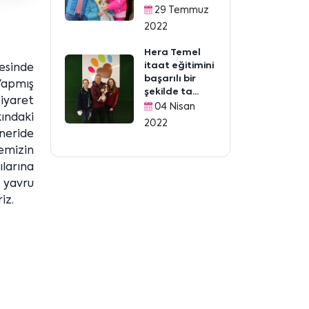
29 Temmuz
2022
Hera Temel
itaat eğitimini
esinde
başarılı bir
 Yapmış
şekilde ta...
ziyaret
04 Nisan
kındaki
2022
öneride
emizin
ılarına
t yavru
iz.