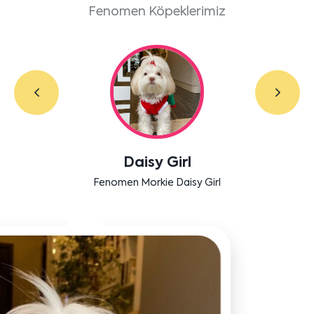
Fenomen Köpeklerimiz
Labradoodle Bruno
Bensu Soral'ın dostu Bruno