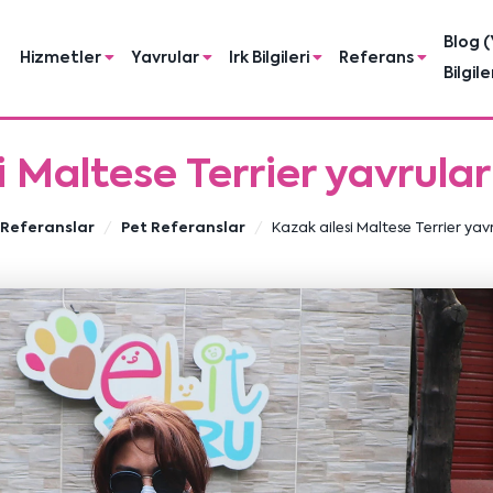
Blog (
Hizmetler
Yavrular
Irk Bilgileri
Referans
Bilgile
i Maltese Terrier yavrula
Referanslar
Pet Referanslar
Kazak ailesi Maltese Terrier yav