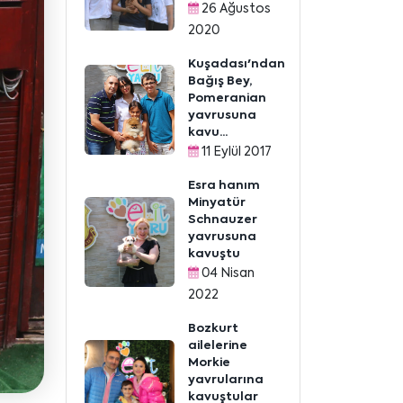
26 Ağustos
2020
Kuşadası'ndan
Bağış Bey,
Pomeranian
yavrusuna
kavu...
11 Eylül 2017
Esra hanım
Minyatür
Schnauzer
yavrusuna
kavuştu
04 Nisan
2022
Bozkurt
ailelerine
Morkie
yavrularına
kavuştular