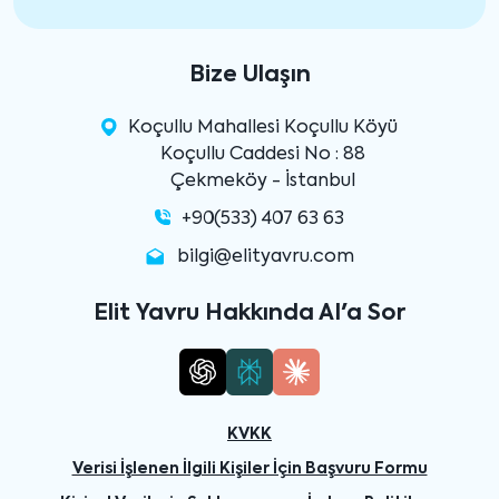
Bize Ulaşın
Koçullu Mahallesi Koçullu Köyü
Koçullu Caddesi No : 88
Çekmeköy - İstanbul
+90(533) 407 63 63
bilgi@elityavru.com
Elit Yavru Hakkında AI'a Sor
KVKK
Verisi İşlenen İlgili Kişiler İçin Başvuru Formu