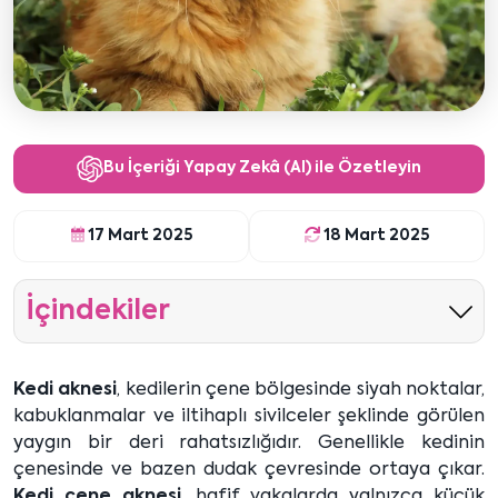
Bu İçeriği Yapay Zekâ (AI) ile Özetleyin
17 Mart 2025
18 Mart 2025
İçindekiler
Kedi aknesi
, kedilerin çene bölgesinde siyah noktalar,
kabuklanmalar ve iltihaplı sivilceler şeklinde görülen
yaygın bir deri rahatsızlığıdır. Genellikle kedinin
çenesinde ve bazen dudak çevresinde ortaya çıkar.
Kedi çene aknesi
, hafif vakalarda yalnızca küçük