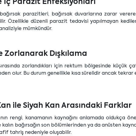
e İç Parazit Enfeksiyonları
 bağırsak parazitleri, bağırsak duvarlarına zarar verer
ir. Özellikle düzenli parazit tedavisi yapılmayan kedil
ı analiziyle mümkündür.
ve Zorlanarak Dışkılama
sırasında zorlandıkları için rektum bölgesinde küçük ça
neden olur. Bu durum genellikle kısa sürelidir ancak tekrar
Kan ile Siyah Kan Arasındaki Farklar
anın rengi, kanamanın kaynağını anlamada oldukça önem
le kalın bağırsağın son bölümlerinden ya da anüsten kayna
fif tahriş nedeniyle oluşabilir.