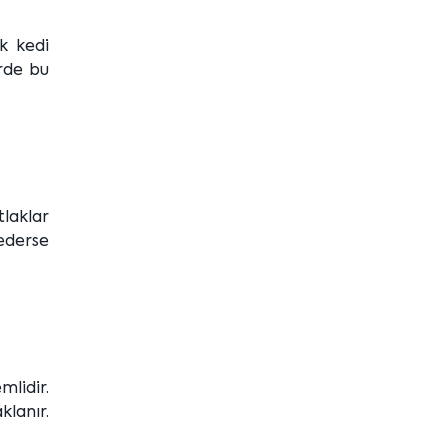
ek kedi
erde bu
tlaklar
 ederse
lidir.
klanır.