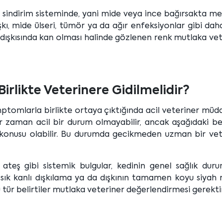
st sindirim sisteminde, yani mide veya ince bağırsakta 
şkı, mide ülseri, tümör ya da ağır enfeksiyonlar gibi dah
i dışkısında kan olması halinde gözlenen renk mutlaka ve
 Birlikte Veterinere Gidilmelidir?
mptomlarla birlikte ortaya çıktığında acil veteriner müd
r zaman acil bir durum olmayabilir, ancak aşağıdaki bel
öz konusu olabilir. Bu durumda gecikmeden uzman bir vet
ek ateş gibi sistemik bulgular, kedinin genel sağlık du
k sık kanlı dışkılama ya da dışkının tamamen koyu siyah
u tür belirtiler mutlaka veteriner değerlendirmesi gerektir