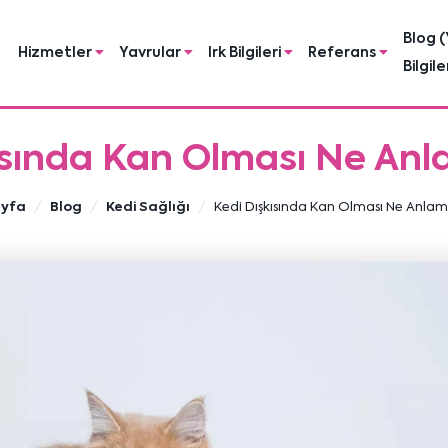
Blog (
Hizmetler
Yavrular
Irk Bilgileri
Referans
Bilgile
ısında Kan Olması Ne Anl
ayfa
Blog
Kedi Sağlığı
Kedi Dışkısında Kan Olması Ne Anlam