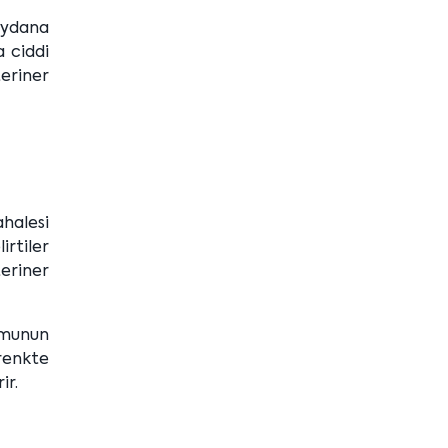
meydana
a ciddi
teriner
ahalesi
irtiler
eriner
rumunun
 renkte
ir.