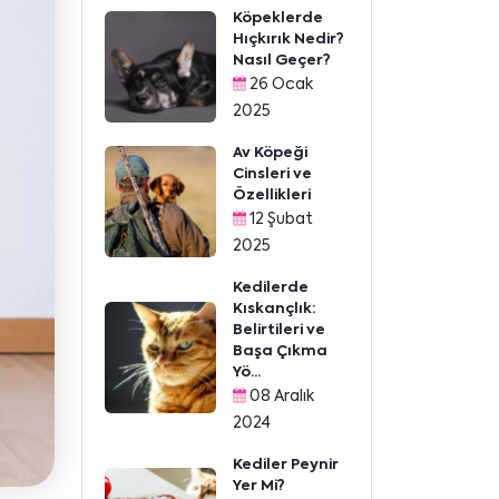
Köpeklerde
Hıçkırık Nedir?
Nasıl Geçer?
26 Ocak
2025
Av Köpeği
Cinsleri ve
Özellikleri
12 Şubat
2025
Kedilerde
Kıskançlık:
Belirtileri ve
Başa Çıkma
Yö...
08 Aralık
2024
Kediler Peynir
Yer Mi?