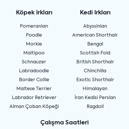
Köpek Irkları
Kedi Irkları
Pomeranian
Abyssinian
Poodle
American Shorthair
Morkie
Bengal
Maltipoo
Scottish Fold
Schnauzer
British Shorthair
Labradoodle
Chinchilla
Border Collie
Exotic Shorthair
Maltese Terrier
Himalayan
Labrador Retriever
İran Kedisi Persian
Alman Çoban Köpeği
Ragdoll
Çalışma Saatleri