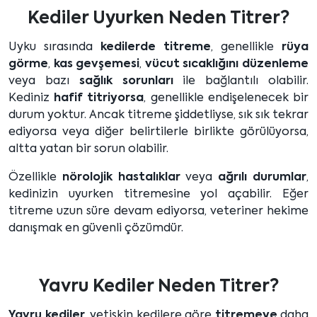
Kediler Uyurken Neden Titrer?
Uyku sırasında
kedilerde titreme
, genellikle
rüya
görme
,
kas gevşemesi
,
vücut sıcaklığını düzenleme
veya bazı
sağlık sorunları
ile bağlantılı olabilir.
Kediniz
hafif titriyorsa
, genellikle endişelenecek bir
durum yoktur. Ancak titreme şiddetliyse, sık sık tekrar
ediyorsa veya diğer belirtilerle birlikte görülüyorsa,
altta yatan bir sorun olabilir.
Özellikle
nörolojik hastalıklar
veya
ağrılı durumlar
,
kedinizin uyurken titremesine yol açabilir. Eğer
titreme uzun süre devam ediyorsa, veteriner hekime
danışmak en güvenli çözümdür.
Yavru Kediler Neden Titrer?
Yavru kediler
, yetişkin kedilere göre
titremeye
daha