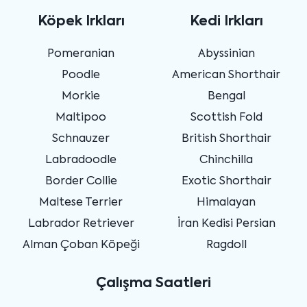
Köpek Irkları
Kedi Irkları
Pomeranian
Abyssinian
Poodle
American Shorthair
Morkie
Bengal
Maltipoo
Scottish Fold
Schnauzer
British Shorthair
Labradoodle
Chinchilla
Border Collie
Exotic Shorthair
Maltese Terrier
Himalayan
Labrador Retriever
İran Kedisi Persian
Alman Çoban Köpeği
Ragdoll
Çalışma Saatleri