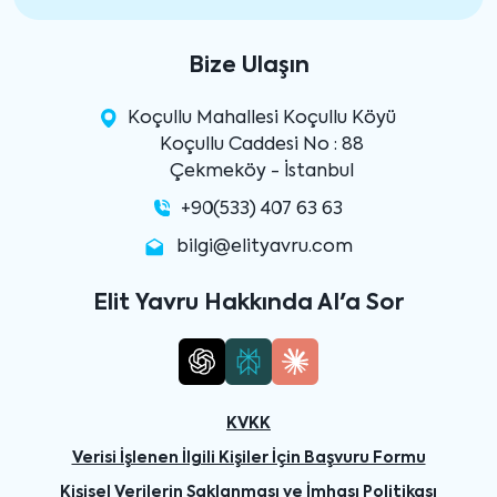
Bize Ulaşın
Koçullu Mahallesi Koçullu Köyü
Koçullu Caddesi No : 88
Çekmeköy - İstanbul
+90(533) 407 63 63
bilgi@elityavru.com
Elit Yavru Hakkında AI'a Sor
KVKK
Verisi İşlenen İlgili Kişiler İçin Başvuru Formu
Kişisel Verilerin Saklanması ve İmhası Politikası